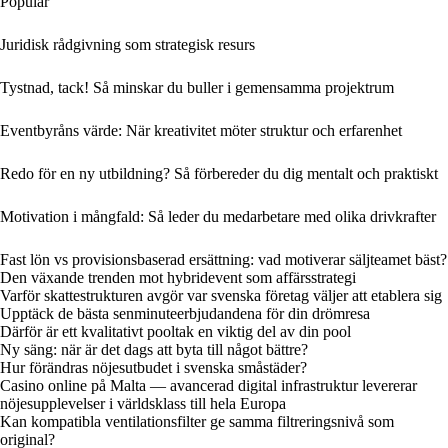
Populär
Juridisk rådgivning som strategisk resurs
Tystnad, tack! Så minskar du buller i gemensamma projektrum
Eventbyråns värde: När kreativitet möter struktur och erfarenhet
Redo för en ny utbildning? Så förbereder du dig mentalt och praktiskt
Motivation i mångfald: Så leder du medarbetare med olika drivkrafter
Fast lön vs provisionsbaserad ersättning: vad motiverar säljteamet bäst?
Den växande trenden mot hybridevent som affärsstrategi
Varför skattestrukturen avgör var svenska företag väljer att etablera sig
Upptäck de bästa senminuteerbjudandena för din drömresa
Därför är ett kvalitativt pooltak en viktig del av din pool
Ny säng: när är det dags att byta till något bättre?
Hur förändras nöjesutbudet i svenska småstäder?
Casino online på Malta — avancerad digital infrastruktur levererar
nöjesupplevelser i världsklass till hela Europa
Kan kompatibla ventilationsfilter ge samma filtreringsnivå som
original?