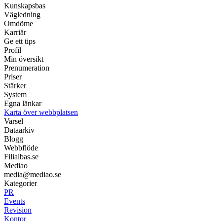
Kunskapsbas
Vägledning
Omdöme
Karriär
Ge ett tips
Profil
Min översikt
Prenumeration
Priser
Stärker
System
Egna länkar
Karta över webbplatsen
Varsel
Dataarkiv
Blogg
Webbflöde
Filialbas.se
Mediao
media@mediao.se
Kategorier
PR
Events
Revision
Kontor