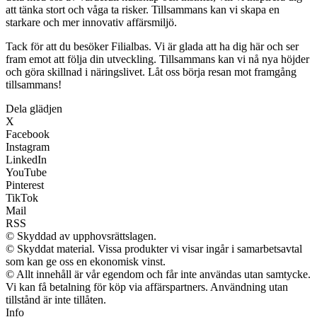
att tänka stort och våga ta risker. Tillsammans kan vi skapa en
starkare och mer innovativ affärsmiljö.
Tack för att du besöker Filialbas. Vi är glada att ha dig här och ser
fram emot att följa din utveckling. Tillsammans kan vi nå nya höjder
och göra skillnad i näringslivet. Låt oss börja resan mot framgång
tillsammans!
Dela glädjen
X
Facebook
Instagram
LinkedIn
YouTube
Pinterest
TikTok
Mail
RSS
© Skyddad av upphovsrättslagen.
© Skyddat material. Vissa produkter vi visar ingår i samarbetsavtal
som kan ge oss en ekonomisk vinst.
© Allt innehåll är vår egendom och får inte användas utan samtycke.
Vi kan få betalning för köp via affärspartners. Användning utan
tillstånd är inte tillåten.
Info