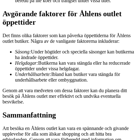
beredd på lite köer och trängsel under vissa tider.
Avgörande faktorer för Åhlens outlet
öppettider
Det finns olika faktorer som kan påverka öppettiderna för Åhlens
outlet butiker. Några av de vanligaste faktorerna inkluderar:
Säsong:
Under högtider och speciella säsonger kan butikerna
ha ändrade öppettider.
Helgdagar:
Butikerna kan vara stängda eller ha reducerade
öppettider under vissa helgdagar.
Underhållsarbete:
Ibland kan butiker vara stängda för
underhållsarbete eller ombyggnation.
Genom att vara medveten om dessa faktorer kan du planera ditt
besök på Åhlens outlet mer effektivt och undvika eventuella
besvikelse.
Sammanfattning
Att besöka en Åhlens outlet kan vara en spännande och givande
upplevelse för alla som älskar shopping och att hitta bra
erbjudanden. Genom att vara förberedd med information om