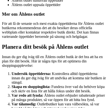
Åhlens outlet sundsvall öppettider
Åhlens outlet uppsala öppettider
Mer om Åhlens outlet
För att få de senaste och mest exakta öppettiderna för Åhlens outlet
butikerna rekommenderas det att du besöker deras officiella
webbplats eller kontaktar respektive butik direkt. Det kan finnas
varierande öppettider beroende på säsong och helgdagar.
Planera ditt besök på Åhlens outlet
Innan du ger dig iväg till en Åhlens outlet butik är det bra att ha en
plan för ditt besök. Här är några tips för att optimera din
shoppingupplevelse:
Undersök öppettiderna:
Kontrollera alltid öppettiderna
innan du ger dig iväg för att undvika att komma när butiken är
stängd.
Skapa en shoppinglista:
Fundera över vad du behöver köpa
och skriv en lista för att hålla fokus under ditt besök.
Var redo att fynda:
Åhlens outlet erbjuder rabatterade priser
på många produkter, så var öppen för att hitta bra fynd.
Var tålamodig:
Outletbutiker kan vara välbesökta, så var