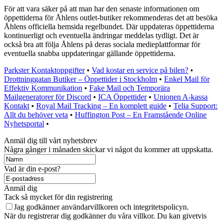
För att vara säker på att man har den senaste informationen om
öppettiderna för Åhlens outlet-butiker rekommenderas det att besöka
Åhlens officiella hemsida regelbundet. Där uppdateras öppettiderna
kontinuerligt och eventuella ändringar meddelas tydligt. Det är
också bra att följa Åhlens på deras sociala medieplattformar för
eventuella snabba uppdateringar gällande öppettiderna.
Parkster Kontaktoppgifter
•
Vad kostar en service på bilen?
•
Drottninggatan Butiker – Öppettider i Stockholm
•
Enkel Mail för
Effektiv Kommunikation
•
Fake Mail och Temporära
Mailgeneratorer för Discord
•
ICA Öppettider
•
Unionen A-kassa
Kontakt
•
Royal Mail Tracking – En komplett guide
•
Telia Support:
Allt du behöver veta
•
Huffington Post – En Framstående Online
Nyhetsportal
•
Anmäl dig till vårt nyhetsbrev
Några gånger i månaden skickar vi något du kommer att uppskatta.
Vad är din e-post?
Anmäl dig
Tack så mycket för din registrering
Jag godkänner användarvillkoren och integritetspolicyn.
När du registrerar dig godkänner du våra villkor. Du kan givetvis