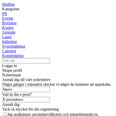
filialbas
Kategorier
PR
Events
Revision
Kontor
Arrende
Lager
Inlärning
Sysselsättning
Catering
Konstruktion
Logga in
Skapa profil
Nyhetsmail
Anmäl dig till vårt nyhetsbrev
Några gånger i månaden skickar vi något du kommer att uppskatta.
Vad är din e-post?
Anmäl dig
Tack så mycket för din registrering
Jag godkänner användarvillkoren och integritetspolicyn.