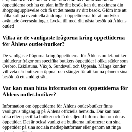
öppettiderna och ha en plan inför ditt besök kan du maximera din
shoppingupplevelse och få ut det mesta av ditt besök. Glöm inte att
hålla koll på eventuella ändringar i öppettiderna för att undvika
oväntade överraskningar. Lycka till med ditt nästa besök på Åhlens
outlet!
Vilka är de vanligaste frågorna kring öppettiderna
för Åhlens outlet-butiker?
De vanligaste frågorna kring öppettiderna för Åhlens outlet-butiker
inkluderar frågor om specifika butikers öppettider i olika städer som
Örebro, Eskilstuna, Växjö, Sundsvall och Uppsala. Många kunder
vill veta när butikerna öppnar och stänger för att kunna planera sina
besök på ett smidigt sätt.
Var kan man hitta information om öppettiderna för
Åhlens outlet-butiker?
Information om öppettiderna för Åhlens outlet-butiker finns
vanligtvis tillgänglig på Åhlens officiella hemsida. Där kan man
söka efter specifika butiker och få detaljerad information om deras
öppettider. Det är också vanligt att butikerna informerar om sina
öppettider på sina sociala medieplattformar eller genom att ringa