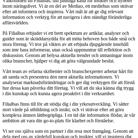
Välkommen till Filialbas, din pålitliga källa för insikter och nyheter
inom näringslivet. Vi är en del av Mediao, ett mediehus som strävar
efter att informera och inspirera. Vårt mål är att ge dig relevant
information och verktyg för att navigera i den ständigt föränderliga
affärsvärlden.
På Filialbas erbjuder vi ett brett spektrum av artiklar, analyser och
guider som är skräddarsydda för att möta behoven hos både små och
stora företag. Vi tror på vikten av att erbjuda djupgående innehåll
som inte bara informerar, utan också uppmuntrar till reflektion och
diskussion. Genom att belysa aktuella trender och utmaningar inom
olika branscher, hjälper vi dig att göra välgrundade beslut.
Vårt team av erfarna skribenter och branschexperter arbetar hårt för
att samla och presentera den mest aktuella informationen. Vi
analyserar marknadsförändringar och ger dig verktygen för att förstå
hur dessa kan påverka ditt företag. Vi vill att du ska känna dig trygg
i din kunskap och kunna agera proaktivt i din verksamhet.
Filialbas finns till för att stödja dig i din yrkesutveckling. Vi sätter
stort värde på utbildning och insikt, och vi strävar efter att göra
komplexa ämnen lättbegripliga. I en tid där information flödar, är vår
ambition att vara din go-to-plats för klarhet och förståelse.
Vi ser oss själva som en partner i din resa mot framgång. Genom att
dela med oss av värdefull kunskap och insikter, vill vi inspirera dig