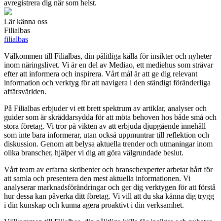
avregistrera dig när som helst.
Lär känna oss
Filialbas
filialbas
Välkommen till Filialbas, din pålitliga källa för insikter och nyheter
inom näringslivet. Vi är en del av Mediao, ett mediehus som strävar
efter att informera och inspirera. Vårt mål är att ge dig relevant
information och verktyg för att navigera i den ständigt föränderliga
affärsvärlden.
På Filialbas erbjuder vi ett brett spektrum av artiklar, analyser och
guider som är skräddarsydda för att möta behoven hos både små och
stora företag. Vi tror på vikten av att erbjuda djupgående innehåll
som inte bara informerar, utan också uppmuntrar till reflektion och
diskussion. Genom att belysa aktuella trender och utmaningar inom
olika branscher, hjälper vi dig att göra välgrundade beslut.
Vårt team av erfarna skribenter och branschexperter arbetar hårt för
att samla och presentera den mest aktuella informationen. Vi
analyserar marknadsförändringar och ger dig verktygen för att förstå
hur dessa kan påverka ditt företag. Vi vill att du ska känna dig trygg
i din kunskap och kunna agera proaktivt i din verksamhet.