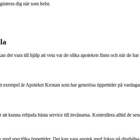
istrera dig när som helst.
la
kan det vara till hjälp att veta var de olika apoteken finns och när de 
 Ett exempel är Apoteket Kronan som har generösa öppettider på vardagar
tt kunna erbjuda bästa service till invånarna. Kontrollera alltid de sena
k med specifika öppettider. Det kan vara apotek med fokus på djurhälsa 