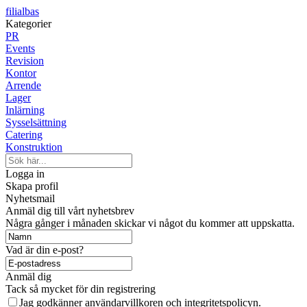
filialbas
Kategorier
PR
Events
Revision
Kontor
Arrende
Lager
Inlärning
Sysselsättning
Catering
Konstruktion
Logga in
Skapa profil
Nyhetsmail
Anmäl dig till vårt nyhetsbrev
Några gånger i månaden skickar vi något du kommer att uppskatta.
Vad är din e-post?
Anmäl dig
Tack så mycket för din registrering
Jag godkänner användarvillkoren och integritetspolicyn.