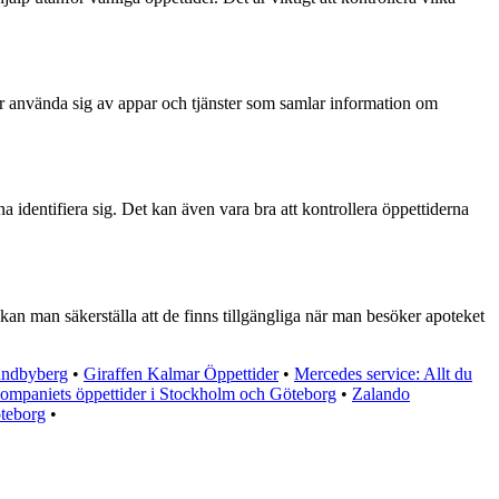
er använda sig av appar och tjänster som samlar information om
a identifiera sig. Det kan även vara bra att kontrollera öppettiderna
 kan man säkerställa att de finns tillgängliga när man besöker apoteket
undbyberg
•
Giraffen Kalmar Öppettider
•
Mercedes service: Allt du
ompaniets öppettider i Stockholm och Göteborg
•
Zalando
öteborg
•