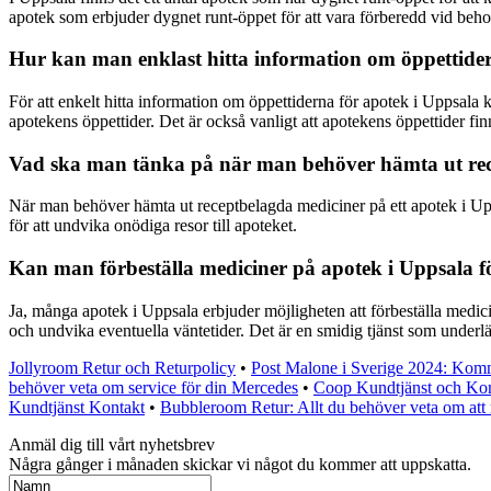
apotek som erbjuder dygnet runt-öppet för att vara förberedd vid beho
Hur kan man enklast hitta information om öppettider
För att enkelt hitta information om öppettiderna för apotek i Uppsala
apotekens öppettider. Det är också vanligt att apotekens öppettider fin
Vad ska man tänka på när man behöver hämta ut rece
När man behöver hämta ut receptbelagda mediciner på ett apotek i Uppsal
för att undvika onödiga resor till apoteket.
Kan man förbeställa mediciner på apotek i Uppsala fö
Ja, många apotek i Uppsala erbjuder möjligheten att förbeställa medici
och undvika eventuella väntetider. Det är en smidig tjänst som underl
Jollyroom Retur och Returpolicy
•
Post Malone i Sverige 2024: Komm
behöver veta om service för din Mercedes
•
Coop Kundtjänst och Kon
Kundtjänst Kontakt
•
Bubbleroom Retur: Allt du behöver veta om att 
Anmäl dig till vårt nyhetsbrev
Några gånger i månaden skickar vi något du kommer att uppskatta.