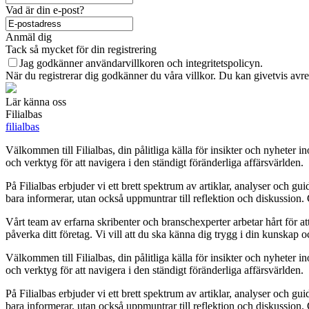
Vad är din e-post?
Anmäl dig
Tack så mycket för din registrering
Jag godkänner användarvillkoren och integritetspolicyn.
När du registrerar dig godkänner du våra villkor. Du kan givetvis avreg
Lär känna oss
Filialbas
filialbas
Välkommen till Filialbas, din pålitliga källa för insikter och nyheter i
och verktyg för att navigera i den ständigt föränderliga affärsvärlden.
På Filialbas erbjuder vi ett brett spektrum av artiklar, analyser och 
bara informerar, utan också uppmuntrar till reflektion och diskussion.
Vårt team av erfarna skribenter och branschexperter arbetar hårt för a
påverka ditt företag. Vi vill att du ska känna dig trygg i din kunskap 
Välkommen till Filialbas, din pålitliga källa för insikter och nyheter i
och verktyg för att navigera i den ständigt föränderliga affärsvärlden.
På Filialbas erbjuder vi ett brett spektrum av artiklar, analyser och 
bara informerar, utan också uppmuntrar till reflektion och diskussion.