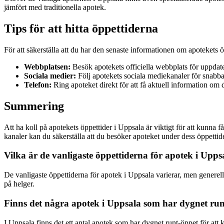
jämfört med traditionella apotek.
Tips för att hitta öppettiderna
För att säkerställa att du har den senaste informationen om apotekets öp
Webbplatsen:
Besök apotekets officiella webbplats för uppdate
Sociala medier:
Följ apotekets sociala mediekanaler för snabba
Telefon:
Ring apoteket direkt för att få aktuell information om d
Summering
Att ha koll på apotekets öppettider i Uppsala är viktigt för att kunna
kanaler kan du säkerställa att du besöker apoteket under dess öppettide
Vilka är de vanligaste öppettiderna för apotek i Upps
De vanligaste öppettiderna för apotek i Uppsala varierar, men generel
på helger.
Finns det några apotek i Uppsala som har dygnet ru
I Uppsala finns det ett antal apotek som har dygnet runt-öppet för att 