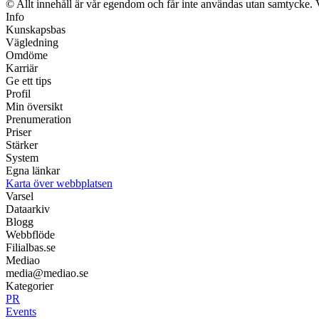
© Allt innehåll är vår egendom och får inte användas utan samtycke. Vi 
Info
Kunskapsbas
Vägledning
Omdöme
Karriär
Ge ett tips
Profil
Min översikt
Prenumeration
Priser
Stärker
System
Egna länkar
Karta över webbplatsen
Varsel
Dataarkiv
Blogg
Webbflöde
Filialbas.se
Mediao
media@mediao.se
Kategorier
PR
Events