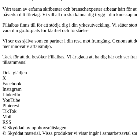
Vårt team av erfarna skribenter och branschexperter arbetar hårt för a
påverka ditt företag. Vi vill att du ska känna dig trygg i din kunskap 
Filialbas finns till för att stödja dig i din yrkesutveckling. Vi sätter s
vara din go-to-plats för klarhet och förståelse.
Vi ser oss själva som en partner i din resa mot framgång. Genom att del
mer innovativ affärsmiljö.
Tack för att du besöker Filialbas. Vi är glada att ha dig här och ser f
tillsammans!
Dela glädjen
X
Facebook
Instagram
LinkedIn
YouTube
Pinterest
TikTok
Mail
RSS
© Skyddad av upphovsrättslagen.
© Skyddat material. Vissa produkter vi visar ingår i samarbetsavtal s