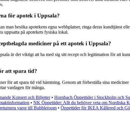
v.
na för apotek i Uppsala?
 kan man besöka apotekens egna webbplatser, ringa deras kundtjänst ell
ns uppsatta på apotekets fysiska lokal.
ptbelagda mediciner på ett apotek i Uppsala?
a är det viktigt att ha med sig sitt recept och legitimation för att kunn
r att spara tid?
ner för att spara tid vid hämtning. Genom att förbeställa sina mediciner
ättar vardagen för många.
ande Konsert och Biljetter
•
Hornbach Öppettider i Stockholm och S
taktinformation
•
NK Öppettider: Allt du behöver veta om Nordiska K
returnera varor till Bubbleroom
•
Öppettider för IKEA Kållered och G