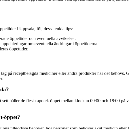
pettider i Uppsala, följ dessa enkla tips:
rade öppettider och eventuella avvikelser.
 uppdateringar om eventuella ändringar i öppettiderna.
eras öppettider.
 få tag på receptbelagda mediciner eller andra produkter när det behövs.
r.
ala?
lt sett håller de flesta apotek öppet mellan klockan 09:00 och 18:00 på
nt-öppet?
kunna tillgodose behoven hos personer som behöver akut medicin eller hjä