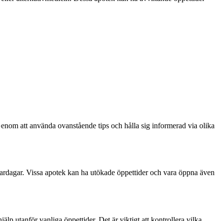
 Genom att använda ovanstående tips och hålla sig informerad via olika
 vardagar. Vissa apotek kan ha utökade öppettider och vara öppna även
lp utanför vanliga öppettider. Det är viktigt att kontrollera vilka