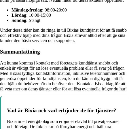
kund på bästa möjliga sätt. Nedan hittar du deras aktuella öppettider:
Måndag-fredag:
08:00-20:00
Lördag:
10:00-15:00
Söndag:
Stängt
Under dessa tider kan du ringa in till Bixias kundtjänst för att få snabb
och effektiv hjälp med dina frågor. Bixia strävar alltid efter att ge sina
kunder den bästa servicen och supporten.
Sammanfattning
Att kunna komma i kontakt med företagets kundtjänst snabbt och
enkelt är viktigt för att lösa eventuella problem eller få svar på frågor.
Med Bixias tydliga kontaktinformation, inklusive telefonnummer och
generösa öppettider för kundtjänsten, kan du känna dig trygg i att få
den hjälp du behöver när du behöver den. Kontakta Bixia idag för att
få veta mer om deras tjänster eller för att lösa eventuella frågor du har!
Vad är Bixia och vad erbjuder de för tjänster?
Bixia är ett energibolag som erbjuder elavtal till privatpersoner
och företag. De fokuserar på förnybar energi och hållbara