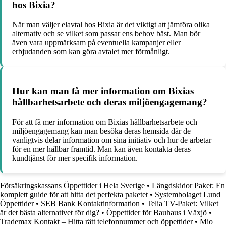
hos Bixia?
När man väljer elavtal hos Bixia är det viktigt att jämföra olika
alternativ och se vilket som passar ens behov bäst. Man bör
även vara uppmärksam på eventuella kampanjer eller
erbjudanden som kan göra avtalet mer förmånligt.
Hur kan man få mer information om Bixias
hållbarhetsarbete och deras miljöengagemang?
För att få mer information om Bixias hållbarhetsarbete och
miljöengagemang kan man besöka deras hemsida där de
vanligtvis delar information om sina initiativ och hur de arbetar
för en mer hållbar framtid. Man kan även kontakta deras
kundtjänst för mer specifik information.
Försäkringskassans Öppettider i Hela Sverige
•
Längdskidor Paket: En
komplett guide för att hitta det perfekta paketet
•
Systembolaget Lund
Öppettider
•
SEB Bank Kontaktinformation
•
Telia TV-Paket: Vilket
är det bästa alternativet för dig?
•
Öppettider för Bauhaus i Växjö
•
Trademax Kontakt – Hitta rätt telefonnummer och öppettider
•
Mio