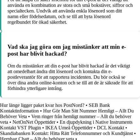
använda en kombination av stora och små bokstäver, siffror och
specialtecken. Undvik att använda enkla lösenord som ditt
namn eller födelsedatum, och se till att byta lösenord
regelbundet för ökad säkerhet.
Vad ska jag göra om jag misstänker att min e-
post har blivit hackad?
Om du misstänker att din e-post har blivit hackad är det viktigt
att omedelbart ändra ditt lösenord och kontakta din e-
postleverantör för att rapportera incidenten. Du bör också se
över dina andra online-konton och se till att de är säkrade för att
förhindra ytterligare intrång.
Hur länge ligger paket kvar hos PostNord?
•
SEB Bank
Kontaktinformation
•
Hur Gör Man Sitt Nummer Hemligt – Allt Du
Behöver Veta
•
Vem ringer från hemligt nummer – Allt du behöver
veta
•
NetOnNet Öppettider
•
En djupdykning i Native Instruments
Kontakt VST Plugin
•
IKEA Umeå Öppettider
•
DCL Kontakt
•
Skandiabanken Kontakt: Hitta Rätt Telefonnummer och Kundtjänst
•
Hernhag Chatt – Allt du behöver veta
•