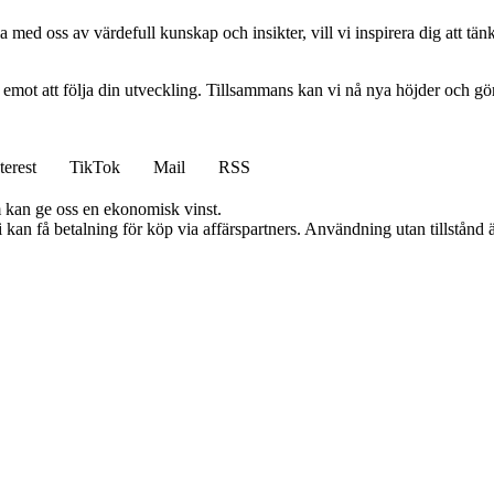
 med oss av värdefull kunskap och insikter, vill vi inspirera dig att tän
am emot att följa din utveckling. Tillsammans kan vi nå nya höjder och gö
terest
TikTok
Mail
RSS
m kan ge oss en ekonomisk vinst.
an få betalning för köp via affärspartners. Användning utan tillstånd är 