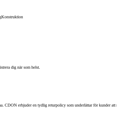
g
Konstruktion
strera dig när som helst.
a. CDON erbjuder en tydlig returpolicy som underlättar för kunder att r