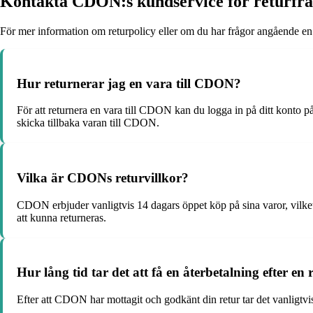
Kontakta CDON:s kundservice för returfr
För mer information om returpolicy eller om du har frågor angående en 
Hur returnerar jag en vara till CDON?
För att returnera en vara till CDON kan du logga in på ditt konto på 
skicka tillbaka varan till CDON.
Vilka är CDONs returvillkor?
CDON erbjuder vanligtvis 14 dagars öppet köp på sina varor, vilket 
att kunna returneras.
Hur lång tid tar det att få en återbetalning efter en
Efter att CDON har mottagit och godkänt din retur tar det vanligtvis