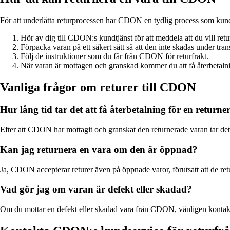
För att underlätta returprocessen har CDON en tydlig process som kunder
Hör av dig till CDON:s kundtjänst för att meddela att du vill retu
Förpacka varan på ett säkert sätt så att den inte skadas under tran
Följ de instruktioner som du får från CDON för returfrakt.
När varan är mottagen och granskad kommer du att få återbetaln
Vanliga frågor om returer till CDON
Hur lång tid tar det att få återbetalning för en return
Efter att CDON har mottagit och granskat den returnerade varan tar det v
Kan jag returnera en vara om den är öppnad?
Ja, CDON accepterar returer även på öppnade varor, förutsatt att de ret
Vad gör jag om varan är defekt eller skadad?
Om du mottar en defekt eller skadad vara från CDON, vänligen kontakta