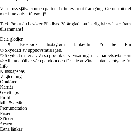
Vi ser oss själva som en partner i din resa mot framgång. Genom att dela
mer innovativ affärsmiljö.
Tack för att du besöker Filialbas. Vi är glada att ha dig här och ser fr
tillsammans!
Dela glädjen
X
Facebook
Instagram
LinkedIn
YouTube
Pin
© Skyddad av upphovsrättslagen.
© Skyddat material. Vissa produkter vi visar ingår i samarbetsavtal so
© Allt innehåll är vår egendom och får inte användas utan samtycke. Vi k
Info
Kunskapsbas
Vägledning
Omdöme
Karriär
Ge ett tips
Profil
Min översikt
Prenumeration
Priser
Stärker
System
Egna länkar