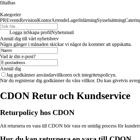
filialbas
Kategorier
PR
Events
Revision
Kontor
Arrende
Lager
Inlärning
Sysselsättning
Caterin
Logga in
Skapa profil
Nyhetsmail
Anmäl dig till vårt nyhetsbrev
Några gånger i månaden skickar vi något du kommer att uppskatta.
Vad är din e-post?
Anmäl dig
Jag godkänner användarvillkoren och integritetspolicyn.
När du registrerar dig godkänner du våra villkor. Du kan givetvis avregi
CDON Retur och Kundservice
Returpolicy hos CDON
Att returnera en vara till CDON bör vara en smidig process för kundern
Hur du kan returnera en vara till CDON