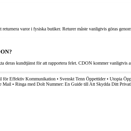
?
returnera varor i fysiska butiker. Returer måste vanligtvis göras genom 
CDON?
eras kundtjänst för att rapportera felet. CDON kommer vanligtvis att e
l för Effektiv Kommunikation
•
Svenskt Tenn Öppettider
•
Utopia Öppe
e Mail
•
Ringa med Dolt Nummer: En Guide till Att Skydda Ditt Privat