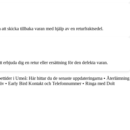
att skicka tillbaka varan med hjälp av en returfraktsedel.
rbjuda dig en retur eller ersättning för den defekta varan.
ttider i Umeå: Här hittar du de senaste uppdateringarna
•
Återlämning
liv
•
Early Bird Kontakt och Telefonnummer
•
Ringa med Dolt