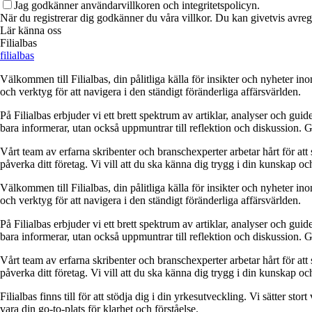
Jag godkänner användarvillkoren och integritetspolicyn.
När du registrerar dig godkänner du våra villkor. Du kan givetvis avregi
Lär känna oss
Filialbas
filialbas
Välkommen till Filialbas, din pålitliga källa för insikter och nyheter in
och verktyg för att navigera i den ständigt föränderliga affärsvärlden.
På Filialbas erbjuder vi ett brett spektrum av artiklar, analyser och gu
bara informerar, utan också uppmuntrar till reflektion och diskussion. 
Vårt team av erfarna skribenter och branschexperter arbetar hårt för at
påverka ditt företag. Vi vill att du ska känna dig trygg i din kunskap o
Välkommen till Filialbas, din pålitliga källa för insikter och nyheter in
och verktyg för att navigera i den ständigt föränderliga affärsvärlden.
På Filialbas erbjuder vi ett brett spektrum av artiklar, analyser och gu
bara informerar, utan också uppmuntrar till reflektion och diskussion. 
Vårt team av erfarna skribenter och branschexperter arbetar hårt för at
påverka ditt företag. Vi vill att du ska känna dig trygg i din kunskap o
Filialbas finns till för att stödja dig i din yrkesutveckling. Vi sätter st
vara din go-to-plats för klarhet och förståelse.