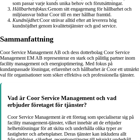
som passar varje kunds unika behov och förutsättningar.
Hållbarhetsfokus:
Genom sitt engagemang för hållbarhet och
miljöansvar bidrar Coor till en mer hållbar framtid.
Kundnöjdhet:
Coor strävar alltid efter att leverera hög
kundnöjdhet genom kvalitetstjänster och god service.
Sammanfattning
Coor Service Management AB och dess dotterbolag Coor Service
Management EM AB representerar en stark och pålitlig partner inom
facility management och energioptimering. Med fokus på
kundanpassade lösningar, erfarenhet och hållbarhet är Coor ett utmärkt
val för organisationer som söker effektiva och professionella tjänster.
Vad är Coor Service Management och vad
erbjuder företaget för tjänster?
Coor Service Management är ett företag som specialiserar sig på
facility management-tjänster, vilket innebär att de erbjuder
helhetslösningar för att sköta och underhålla olika typer av
fastigheter och arbetsplatser. Deras tjänster kan inkludera allt
från städning, säkerhet, receptionstjänster till tekniskt underhåll