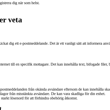
istrera dig när som helst.
er veta
ickat dig ett e-postmeddelande. Det är ett vanligt sätt att informera anv
et till en specifik mottagare. Det kan innehålla text, bifogade filer, 
postmeddelanden från okända avsändare eftersom de kan innehålla skadli
lagor från misstänkta avsändare. De kan vara skadliga för din enhet.
starkt lösenord för att förhindra obehörig åtkomst.
t