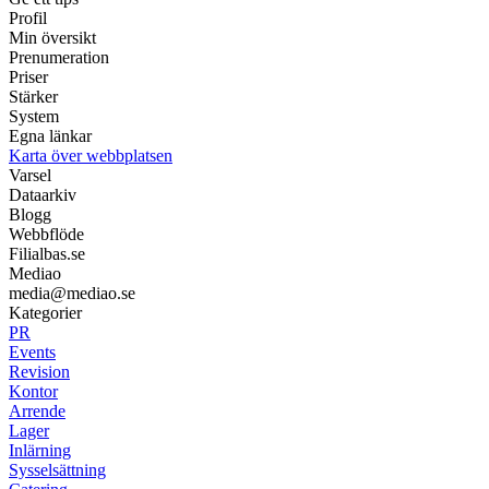
Profil
Min översikt
Prenumeration
Priser
Stärker
System
Egna länkar
Karta över webbplatsen
Varsel
Dataarkiv
Blogg
Webbflöde
Filialbas.se
Mediao
media@mediao.se
Kategorier
PR
Events
Revision
Kontor
Arrende
Lager
Inlärning
Sysselsättning