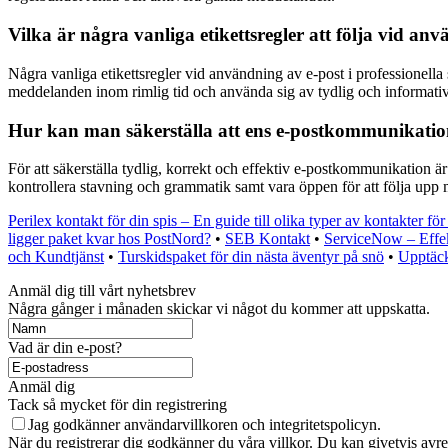
Vilka är några vanliga etikettsregler att följa vid a
Några vanliga etikettsregler vid användning av e-post i professionella 
meddelanden inom rimlig tid och använda sig av tydlig och informati
Hur kan man säkerställa att ens e-postkommunikation 
För att säkerställa tydlig, korrekt och effektiv e-postkommunikation är
kontrollera stavning och grammatik samt vara öppen för att följa upp m
Perilex kontakt för din spis – En guide till olika typer av kontakter för
ligger paket kvar hos PostNord?
•
SEB Kontakt
•
ServiceNow – Effekt
och Kundtjänst
•
Turskidspaket för din nästa äventyr på snö
•
Upptäck
Anmäl dig till vårt nyhetsbrev
Några gånger i månaden skickar vi något du kommer att uppskatta.
Vad är din e-post?
Anmäl dig
Tack så mycket för din registrering
Jag godkänner användarvillkoren och integritetspolicyn.
När du registrerar dig godkänner du våra villkor. Du kan givetvis avreg