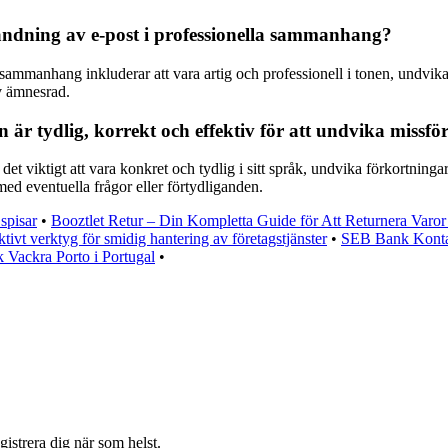
nvändning av e-post i professionella sammanhang?
sammanhang inkluderar att vara artig och professionell i tonen, undvika 
v ämnesrad.
är tydlig, korrekt och effektiv för att undvika missfö
 det viktigt att vara konkret och tydlig i sitt språk, undvika förkortning
ed eventuella frågor eller förtydliganden.
 spisar
•
Booztlet Retur – Din Kompletta Guide för Att Returnera Varor 
ivt verktyg för smidig hantering av företagstjänster
•
SEB Bank Konta
 Vackra Porto i Portugal
•
istrera dig när som helst.