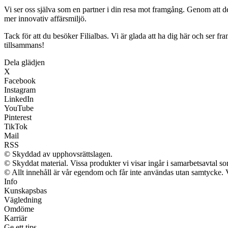
Vi ser oss själva som en partner i din resa mot framgång. Genom att del
mer innovativ affärsmiljö.
Tack för att du besöker Filialbas. Vi är glada att ha dig här och ser f
tillsammans!
Dela glädjen
X
Facebook
Instagram
LinkedIn
YouTube
Pinterest
TikTok
Mail
RSS
© Skyddad av upphovsrättslagen.
© Skyddat material. Vissa produkter vi visar ingår i samarbetsavtal s
© Allt innehåll är vår egendom och får inte användas utan samtycke. Vi 
Info
Kunskapsbas
Vägledning
Omdöme
Karriär
Ge ett tips