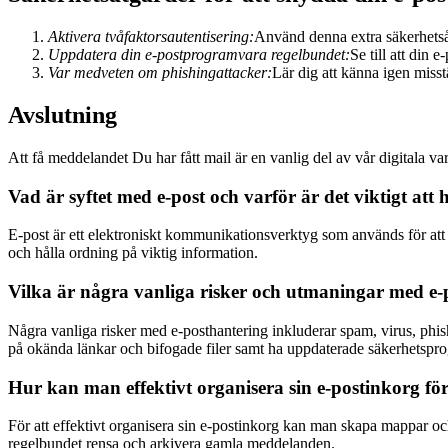
Aktivera tvåfaktorsautentisering:
Använd denna extra säkerhetsåtg
Uppdatera din e-postprogramvara regelbundet:
Se till att din
Var medveten om phishingattacker:
Lär dig att känna igen miss
Avslutning
Att få meddelandet Du har fått mail är en vanlig del av vår digitala 
Vad är syftet med e-post och varför är det viktigt att h
E-post är ett elektroniskt kommunikationsverktyg som används för att s
och hålla ordning på viktig information.
Vilka är några vanliga risker och utmaningar med 
Några vanliga risker med e-posthantering inkluderar spam, virus, phishi
på okända länkar och bifogade filer samt ha uppdaterade säkerhetspr
Hur kan man effektivt organisera sin e-postinkorg för
För att effektivt organisera sin e-postinkorg kan man skapa mappar oc
regelbundet rensa och arkivera gamla meddelanden.