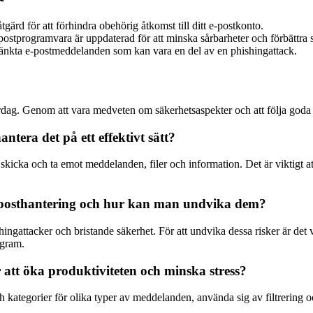
ärd för att förhindra obehörig åtkomst till ditt e-postkonto.
 e-postprogramvara är uppdaterad för att minska sårbarheter och förbättra 
tänkta e-postmeddelanden som kan vara en del av en phishingattack.
vardag. Genom att vara medveten om säkerhetsaspekter och att följa goda 
antera det på ett effektivt sätt?
kicka och ta emot meddelanden, filer och information. Det är viktigt att
e-posthantering och hur kan man undvika dem?
ngattacker och bristande säkerhet. För att undvika dessa risker är det vi
ogram.
 att öka produktiviteten och minska stress?
h kategorier för olika typer av meddelanden, använda sig av filtrering 