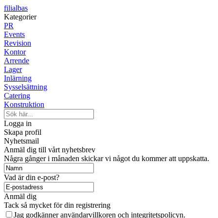
filialbas
Kategorier
PR
Events
Revision
Kontor
Arrende
Lager
Inlärning
Sysselsättning
Catering
Konstruktion
Logga in
Skapa profil
Nyhetsmail
Anmäl dig till vårt nyhetsbrev
Några gånger i månaden skickar vi något du kommer att uppskatta.
Vad är din e-post?
Anmäl dig
Tack så mycket för din registrering
Jag godkänner användarvillkoren och integritetspolicyn.