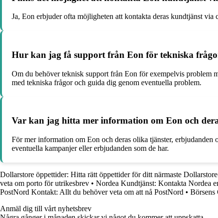
Ja, Eon erbjuder ofta möjligheten att kontakta deras kundtjänst via
Hur kan jag få support från Eon för tekniska frågo
Om du behöver teknisk support från Eon för exempelvis problem med d
med tekniska frågor och guida dig genom eventuella problem.
Var kan jag hitta mer information om Eon och dera
För mer information om Eon och deras olika tjänster, erbjudanden oc
eventuella kampanjer eller erbjudanden som de har.
Dollarstore öppettider: Hitta rätt öppettider för ditt närmaste Dollarstor
veta om porto för utrikesbrev
•
Nordea Kundtjänst: Kontakta Nordea en
PostNord Kontakt: Allt du behöver veta om att nå PostNord
•
Börsens 
Anmäl dig till vårt nyhetsbrev
Några gånger i månaden skickar vi något du kommer att uppskatta.