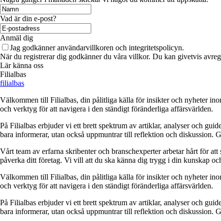
Vad är din e-post?
Anmäl dig
Jag godkänner användarvillkoren och integritetspolicyn.
När du registrerar dig godkänner du våra villkor. Du kan givetvis avregi
Lär känna oss
Filialbas
filialbas
Välkommen till Filialbas, din pålitliga källa för insikter och nyheter in
och verktyg för att navigera i den ständigt föränderliga affärsvärlden.
På Filialbas erbjuder vi ett brett spektrum av artiklar, analyser och gu
bara informerar, utan också uppmuntrar till reflektion och diskussion. 
Vårt team av erfarna skribenter och branschexperter arbetar hårt för at
påverka ditt företag. Vi vill att du ska känna dig trygg i din kunskap o
Välkommen till Filialbas, din pålitliga källa för insikter och nyheter in
och verktyg för att navigera i den ständigt föränderliga affärsvärlden.
På Filialbas erbjuder vi ett brett spektrum av artiklar, analyser och gu
bara informerar, utan också uppmuntrar till reflektion och diskussion. 