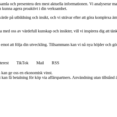
t samla och presentera den mest aktuella informationen. Vi analyserar ma
ch kunna agera proaktivt i din verksamhet.
ort värde på utbildning och insikt, och vi strävar efter att göra komplexa ä
 med oss av värdefull kunskap och insikter, vill vi inspirera dig att tän
am emot att följa din utveckling. Tillsammans kan vi nå nya höjder och gö
terest
TikTok
Mail
RSS
m kan ge oss en ekonomisk vinst.
an få betalning för köp via affärspartners. Användning utan tillstånd är 