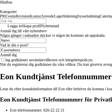
filialbas
Kategorier
PR
Events
Revision
Kontor
Arrende
Lager
Inlärning
Sysselsättning
Caterin
Logga in
Skapa profil
Nyhetsmail
Anmäl dig till vårt nyhetsbrev
Några gånger i månaden skickar vi något du kommer att uppskatta.
Vad är din e-post?
Anmäl dig
Jag godkänner användarvillkoren och integritetspolicyn.
När du registrerar dig godkänner du våra villkor. Du kan givetvis avregi
Eon Kundtjänst Telefonnummer
Letar du efter kontaktinformation till Eon eller behöver du komma i ko
Eon Kundtjänst Telefonnummer för Privat
Eon telefonnummer: 020-22 22 21