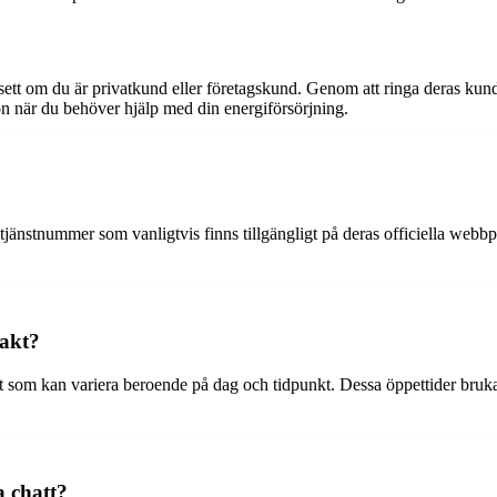
sett om du är privatkund eller företagskund. Genom att ringa deras kund
on när du behöver hjälp med din energiförsörjning.
jänstnummer som vanligtvis finns tillgängligt på deras officiella webbpl
takt?
akt som kan variera beroende på dag och tidpunkt. Dessa öppettider bruk
a chatt?