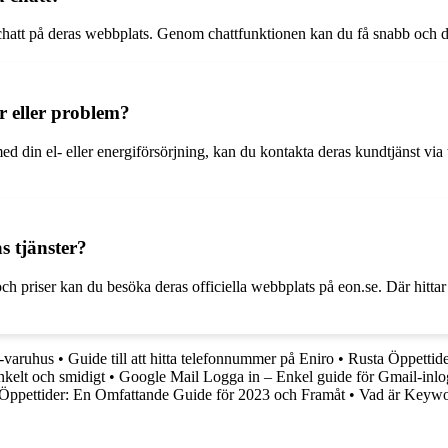
 chatt på deras webbplats. Genom chattfunktionen kan du få snabb och di
r eller problem?
in el- eller energiförsörjning, kan du kontakta deras kundtjänst via te
s tjänster?
h priser kan du besöka deras officiella webbplats på eon.se. Där hitta
e-varuhus
•
Guide till att hitta telefonnummer på Eniro
•
Rusta Öppettide
kelt och smidigt
•
Google Mail Logga in – Enkel guide för Gmail-inl
Öppettider: En Omfattande Guide för 2023 och Framåt
•
Vad är Keywor