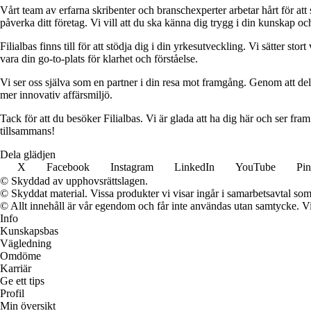
Vårt team av erfarna skribenter och branschexperter arbetar hårt för at
påverka ditt företag. Vi vill att du ska känna dig trygg i din kunskap o
Filialbas finns till för att stödja dig i din yrkesutveckling. Vi sätter st
vara din go-to-plats för klarhet och förståelse.
Vi ser oss själva som en partner i din resa mot framgång. Genom att dela
mer innovativ affärsmiljö.
Tack för att du besöker Filialbas. Vi är glada att ha dig här och ser fr
tillsammans!
Dela glädjen
X
Facebook
Instagram
LinkedIn
YouTube
Pin
© Skyddad av upphovsrättslagen.
© Skyddat material. Vissa produkter vi visar ingår i samarbetsavtal so
© Allt innehåll är vår egendom och får inte användas utan samtycke. Vi k
Info
Kunskapsbas
Vägledning
Omdöme
Karriär
Ge ett tips
Profil
Min översikt