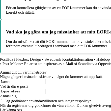
För att kontrollera giltigheten av ett EORI-nummer kan du använda
korrekt och giltigt.
Vad ska jag göra om jag misstänker att mitt EORI-n
Om du misstänker att ditt EORI-nummer har blivit stulet eller missb
förhindra eventuellt bedrägeri i samband med ditt EORI-nummer.
Postlåda i Flexbox Design
•
Swedbank Kontaktinformation
•
Halebop 
•
Post Malone: En artist att inspireras av
•
Mall of Scandinavia Öppetti
Anmäl dig till vårt nyhetsbrev
Några gånger i månaden skickar vi något du kommer att uppskatta.
Vad är din e-post?
Anmäl dig
Jag godkänner användarvillkoren och integritetspolicyn.
När du registrerar dig godkänner du våra villkor. Du kan givetvis avregi
Lär känna oss