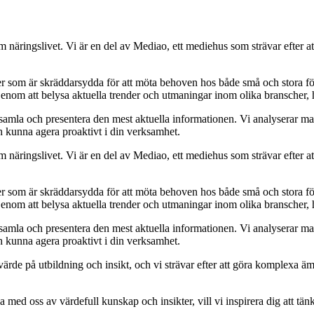
om näringslivet. Vi är en del av Mediao, ett mediehus som strävar efter at
ider som är skräddarsydda för att möta behoven hos både små och stora fö
Genom att belysa aktuella trender och utmaningar inom olika branscher, h
t samla och presentera den mest aktuella informationen. Vi analyserar ma
ch kunna agera proaktivt i din verksamhet.
om näringslivet. Vi är en del av Mediao, ett mediehus som strävar efter at
ider som är skräddarsydda för att möta behoven hos både små och stora fö
Genom att belysa aktuella trender och utmaningar inom olika branscher, h
t samla och presentera den mest aktuella informationen. Vi analyserar ma
ch kunna agera proaktivt i din verksamhet.
ort värde på utbildning och insikt, och vi strävar efter att göra komplexa ä
 med oss av värdefull kunskap och insikter, vill vi inspirera dig att tän