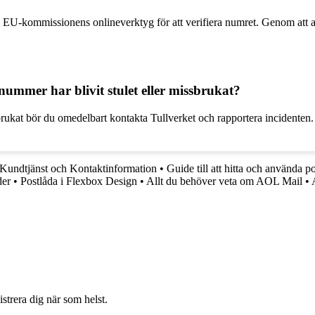
 EU-kommissionens onlineverktyg för att verifiera numret. Genom att a
ummer har blivit stulet eller missbrukat?
rukat bör du omedelbart kontakta Tullverket och rapportera incidenten. T
Kundtjänst och Kontaktinformation
•
Guide till att hitta och använda p
der
•
Postlåda i Flexbox Design
•
Allt du behöver veta om AOL Mail
•
strera dig när som helst.