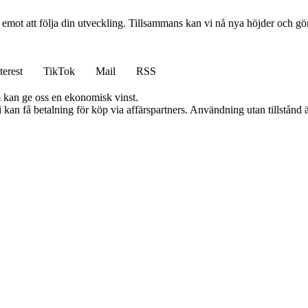
am emot att följa din utveckling. Tillsammans kan vi nå nya höjder och gö
terest
TikTok
Mail
RSS
m kan ge oss en ekonomisk vinst.
an få betalning för köp via affärspartners. Användning utan tillstånd är 