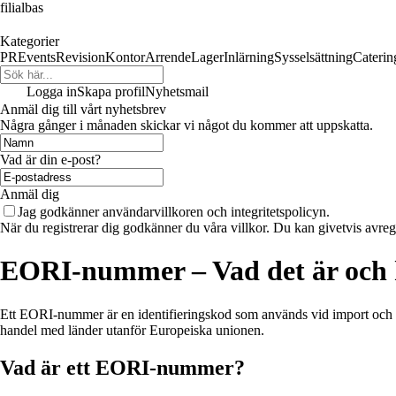
filialbas
Kategorier
PR
Events
Revision
Kontor
Arrende
Lager
Inlärning
Sysselsättning
Caterin
Logga in
Skapa profil
Nyhetsmail
Anmäl dig till vårt nyhetsbrev
Några gånger i månaden skickar vi något du kommer att uppskatta.
Vad är din e-post?
Anmäl dig
Jag godkänner användarvillkoren och integritetspolicyn.
När du registrerar dig godkänner du våra villkor. Du kan givetvis avregi
EORI-nummer – Vad det är och h
Ett EORI-nummer är en identifieringskod som används vid import och e
handel med länder utanför Europeiska unionen.
Vad är ett EORI-nummer?