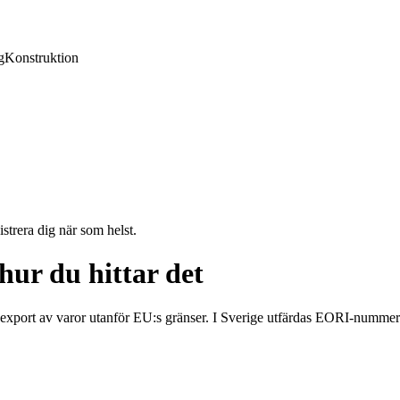
g
Konstruktion
strera dig när som helst.
ur du hittar det
xport av varor utanför EU:s gränser. I Sverige utfärdas EORI-nummer a