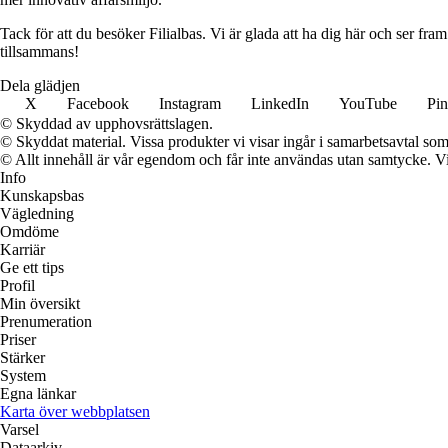
Tack för att du besöker Filialbas. Vi är glada att ha dig här och ser fr
tillsammans!
Dela glädjen
X
Facebook
Instagram
LinkedIn
YouTube
Pin
© Skyddad av upphovsrättslagen.
© Skyddat material. Vissa produkter vi visar ingår i samarbetsavtal so
© Allt innehåll är vår egendom och får inte användas utan samtycke. Vi k
Info
Kunskapsbas
Vägledning
Omdöme
Karriär
Ge ett tips
Profil
Min översikt
Prenumeration
Priser
Stärker
System
Egna länkar
Karta över webbplatsen
Varsel
Dataarkiv