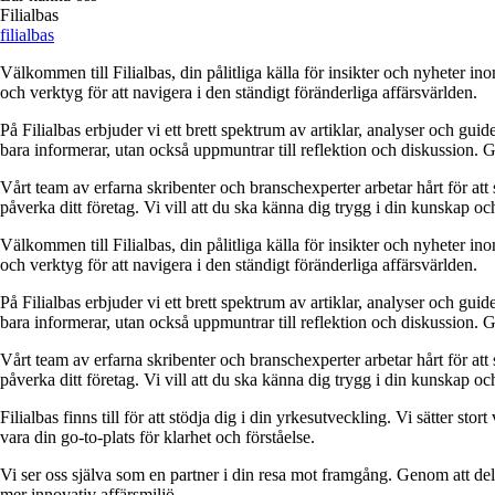
Filialbas
filialbas
Välkommen till Filialbas, din pålitliga källa för insikter och nyheter in
och verktyg för att navigera i den ständigt föränderliga affärsvärlden.
På Filialbas erbjuder vi ett brett spektrum av artiklar, analyser och gu
bara informerar, utan också uppmuntrar till reflektion och diskussion. 
Vårt team av erfarna skribenter och branschexperter arbetar hårt för at
påverka ditt företag. Vi vill att du ska känna dig trygg i din kunskap o
Välkommen till Filialbas, din pålitliga källa för insikter och nyheter in
och verktyg för att navigera i den ständigt föränderliga affärsvärlden.
På Filialbas erbjuder vi ett brett spektrum av artiklar, analyser och gu
bara informerar, utan också uppmuntrar till reflektion och diskussion. 
Vårt team av erfarna skribenter och branschexperter arbetar hårt för at
påverka ditt företag. Vi vill att du ska känna dig trygg i din kunskap o
Filialbas finns till för att stödja dig i din yrkesutveckling. Vi sätter st
vara din go-to-plats för klarhet och förståelse.
Vi ser oss själva som en partner i din resa mot framgång. Genom att dela
mer innovativ affärsmiljö.