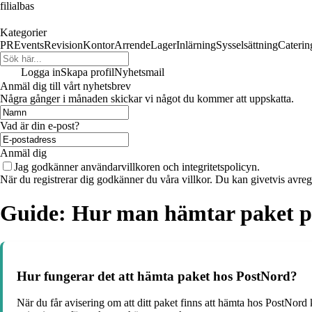
filialbas
Kategorier
PR
Events
Revision
Kontor
Arrende
Lager
Inlärning
Sysselsättning
Caterin
Logga in
Skapa profil
Nyhetsmail
Anmäl dig till vårt nyhetsbrev
Några gånger i månaden skickar vi något du kommer att uppskatta.
Vad är din e-post?
Anmäl dig
Jag godkänner användarvillkoren och integritetspolicyn.
När du registrerar dig godkänner du våra villkor. Du kan givetvis avregi
Guide: Hur man hämtar paket p
Hur fungerar det att hämta paket hos PostNord?
När du får avisering om att ditt paket finns att hämta hos PostNord