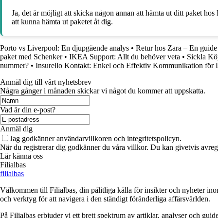
Ja, det är möjligt att skicka någon annan att hämta ut ditt paket h
att kunna hämta ut paketet åt dig.
Porto vs Liverpool: En djupgående analys
•
Retur hos Zara – En guide 
paket med Schenker
•
IKEA Support: Allt du behöver veta
•
Sickla Kö
nummer?
•
Insurello Kontakt: Enkel och Effektiv Kommunikation för 
Anmäl dig till vårt nyhetsbrev
Några gånger i månaden skickar vi något du kommer att uppskatta.
Vad är din e-post?
Anmäl dig
Jag godkänner användarvillkoren och integritetspolicyn.
När du registrerar dig godkänner du våra villkor. Du kan givetvis avregi
Lär känna oss
Filialbas
filialbas
Välkommen till Filialbas, din pålitliga källa för insikter och nyheter in
och verktyg för att navigera i den ständigt föränderliga affärsvärlden.
På Filialbas erbjuder vi ett brett spektrum av artiklar, analyser och gu