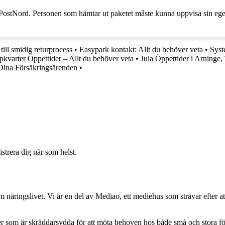
os PostNord. Personen som hämtar ut paketet måste kunna uppvisa sin egen
till smidig returprocess
•
Easypark kontakt: Allt du behöver veta
•
Syst
pkvarter Öppettider – Allt du behöver veta
•
Jula Öppettider i Arninge
Dina Försäkringsärenden
•
strera dig när som helst.
om näringslivet. Vi är en del av Mediao, ett mediehus som strävar efter at
ider som är skräddarsydda för att möta behoven hos både små och stora fö