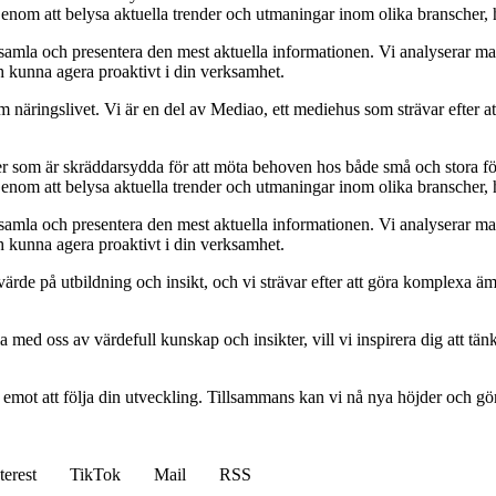
Genom att belysa aktuella trender och utmaningar inom olika branscher, h
t samla och presentera den mest aktuella informationen. Vi analyserar ma
ch kunna agera proaktivt i din verksamhet.
om näringslivet. Vi är en del av Mediao, ett mediehus som strävar efter at
ider som är skräddarsydda för att möta behoven hos både små och stora fö
Genom att belysa aktuella trender och utmaningar inom olika branscher, h
t samla och presentera den mest aktuella informationen. Vi analyserar ma
ch kunna agera proaktivt i din verksamhet.
ort värde på utbildning och insikt, och vi strävar efter att göra komplexa ä
 med oss av värdefull kunskap och insikter, vill vi inspirera dig att tän
am emot att följa din utveckling. Tillsammans kan vi nå nya höjder och gö
terest
TikTok
Mail
RSS