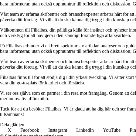
bara informerar, utan också uppmuntrar till reflektion och diskussion. 
Vårt team av erfarna skribenter och branschexperter arbetar hårt för at
påverka ditt företag. Vi vill att du ska känna dig trygg i din kunskap o
Välkommen till Filialbas, din pålitliga källa för insikter och nyheter in
och verktyg för att navigera i den ständigt föränderliga affärsvärlden.
På Filialbas erbjuder vi ett brett spektrum av artiklar, analyser och gu
bara informerar, utan också uppmuntrar till reflektion och diskussion. 
Vårt team av erfarna skribenter och branschexperter arbetar hårt för at
påverka ditt företag. Vi vill att du ska känna dig trygg i din kunskap o
Filialbas finns till för att stödja dig i din yrkesutveckling. Vi sätter st
vara din go-to-plats för klarhet och förståelse.
Vi ser oss själva som en partner i din resa mot framgång. Genom att dela
mer innovativ affärsmiljö.
Tack för att du besöker Filialbas. Vi är glada att ha dig här och ser fr
tillsammans!
Dela glädjen
X
Facebook
Instagram
LinkedIn
YouTube
Pin