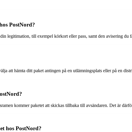
 hos PostNord?
n legitimation, till exempel körkort eller pass, samt den avisering du få
älja att hämta ditt paket antingen på en utlämningsplats eller på en dis
PostNord?
en kommer paketet att skickas tillbaka till avsändaren. Det är därför vik
et hos PostNord?