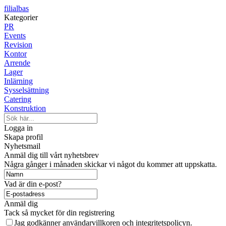
filialbas
Kategorier
PR
Events
Revision
Kontor
Arrende
Lager
Inlärning
Sysselsättning
Catering
Konstruktion
Logga in
Skapa profil
Nyhetsmail
Anmäl dig till vårt nyhetsbrev
Några gånger i månaden skickar vi något du kommer att uppskatta.
Vad är din e-post?
Anmäl dig
Tack så mycket för din registrering
Jag godkänner användarvillkoren och integritetspolicyn.