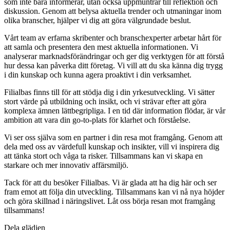
som inte bara informerar, utan också uppmuntrar till reflektion och
diskussion. Genom att belysa aktuella trender och utmaningar inom
olika branscher, hjälper vi dig att göra välgrundade beslut.
Vårt team av erfarna skribenter och branschexperter arbetar hårt för
att samla och presentera den mest aktuella informationen. Vi
analyserar marknadsförändringar och ger dig verktygen för att förstå
hur dessa kan påverka ditt företag. Vi vill att du ska känna dig trygg
i din kunskap och kunna agera proaktivt i din verksamhet.
Filialbas finns till för att stödja dig i din yrkesutveckling. Vi sätter
stort värde på utbildning och insikt, och vi strävar efter att göra
komplexa ämnen lättbegripliga. I en tid där information flödar, är vår
ambition att vara din go-to-plats för klarhet och förståelse.
Vi ser oss själva som en partner i din resa mot framgång. Genom att
dela med oss av värdefull kunskap och insikter, vill vi inspirera dig
att tänka stort och våga ta risker. Tillsammans kan vi skapa en
starkare och mer innovativ affärsmiljö.
Tack för att du besöker Filialbas. Vi är glada att ha dig här och ser
fram emot att följa din utveckling. Tillsammans kan vi nå nya höjder
och göra skillnad i näringslivet. Låt oss börja resan mot framgång
tillsammans!
Dela glädjen