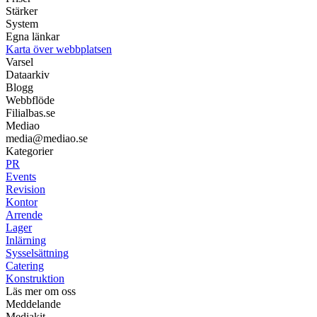
Stärker
System
Egna länkar
Karta över webbplatsen
Varsel
Dataarkiv
Blogg
Webbflöde
Filialbas.se
Mediao
media@mediao.se
Kategorier
PR
Events
Revision
Kontor
Arrende
Lager
Inlärning
Sysselsättning
Catering
Konstruktion
Läs mer om oss
Meddelande
Mediakit