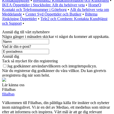
Kontaktuppgifter
•
Bredband2 Kontaktinformation och Kundtjänst
•
IKEA Öppettider i Stockholm: Allt du behöver veta
•
HomeQ
Kontakt och Telefonnummer i Göteborg
•
Allt du behöver veta om
Meddelande
•
Center Syd Öppettider och Butiker
•
Biltema
Jönköping Öppettider
•
Tele2 och Comhem: Kontakta Kundtjänst
och Support
•
Anmäl dig till vårt nyhetsbrev
Några gånger i månaden skickar vi något du kommer att uppskatta.
Vad är din e-post?
Anmäl dig
Tack så mycket för din registrering
Jag godkänner användarvillkoren och integritetspolicyn.
När du registrerar dig godkänner du våra villkor. Du kan givetvis
avregistrera dig när som helst.
Lär känna oss
Filialbas
filialbas
Välkommen till Filialbas, din pålitliga källa för insikter och nyheter
inom näringslivet. Vi är en del av Mediao, ett mediehus som strävar
efter att informera och inspirera. Vårt mål är att ge dig relevant