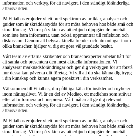
information och verktyg för att navigera i den ständigt föränderliga
affärsvärlden.
På Filialbas erbjuder vi ett brett spektrum av artiklar, analyser och
guider som är skräddarsydda för att möta behoven hos både små och
stora företag. Vi tror på vikten av att erbjuda djupgående innehåll
som inte bara informerar, utan också uppmuntrar till reflektion och
diskussion. Genom att belysa aktuella trender och utmaningar inom
olika branscher, hjälper vi dig att göra välgrundade beslut.
Vårt team av erfarna skribenter och branschexperter arbetar hårt för
att samla och presentera den mest aktuella informationen. Vi
analyserar marknadsförändringar och ger dig verktygen för att förstå
hur dessa kan påverka ditt företag. Vi vill att du ska känna dig trygg
i din kunskap och kunna agera proaktivt i din verksamhet.
Välkommen till Filialbas, din pålitliga källa för insikter och nyheter
inom näringslivet. Vi är en del av Mediao, ett mediehus som strävar
efter att informera och inspirera. Vårt mål är att ge dig relevant
information och verktyg för att navigera i den ständigt föränderliga
affärsvärlden.
På Filialbas erbjuder vi ett brett spektrum av artiklar, analyser och
guider som är skräddarsydda för att möta behoven hos både små och
stora företag. Vi tror på vikten av att erbjuda djupgående innehåll