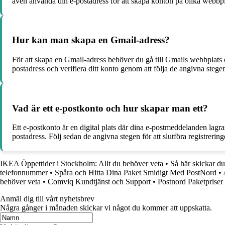
även använda din e-postadress för att skapa konton på olika webbpla
Hur kan man skapa en Gmail-adress?
För att skapa en Gmail-adress behöver du gå till Gmails webbplats
postadress och verifiera ditt konto genom att följa de angivna stege
Vad är ett e-postkonto och hur skapar man ett?
Ett e-postkonto är en digital plats där dina e-postmeddelanden lagra
postadress. Följ sedan de angivna stegen för att slutföra registreringe
IKEA Öppettider i Stockholm: Allt du behöver veta
•
Så här skickar d
telefonnummer
•
Spåra och Hitta Dina Paket Smidigt Med PostNord
•
behöver veta
•
Comviq Kundtjänst och Support
•
Postnord Paketpriser
Anmäl dig till vårt nyhetsbrev
Några gånger i månaden skickar vi något du kommer att uppskatta.