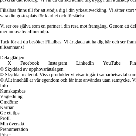
Filialbas finns till för att stödja dig i din yrkesutveckling. Vi sätter st
vara din go-to-plats för klarhet och förståelse.
Vi ser oss själva som en partner i din resa mot framgång. Genom att dela
mer innovativ affärsmiljö.
Tack för att du besöker Filialbas. Vi är glada att ha dig här och ser fr
tillsammans!
Dela glädjen
X
Facebook
Instagram
LinkedIn
YouTube
Pin
© Skyddad av upphovsrättslagen.
© Skyddat material. Vissa produkter vi visar ingår i samarbetsavtal so
© Allt innehåll är vår egendom och får inte användas utan samtycke. Vi k
Info
Kunskapsbas
Vägledning
Omdöme
Karriär
Ge ett tips
Profil
Min översikt
Prenumeration
Priser