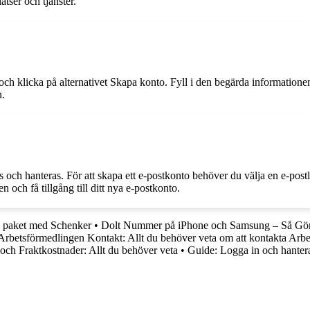
tser och tjänster.
 och klicka på alternativet Skapa konto. Fyll i den begärda informatio
n.
s och hanteras. För att skapa ett e-postkonto behöver du välja en e-post
n och få tillgång till ditt nya e-postkonto.
u paket med Schenker
•
Dolt Nummer på iPhone och Samsung – Så Gör
Arbetsförmedlingen Kontakt: Allt du behöver veta om att kontakta Arb
 och Fraktkostnader: Allt du behöver veta
•
Guide: Logga in och hantera