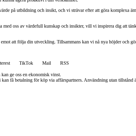
ort värde på utbildning och insikt, och vi strävar efter att göra komplexa ä
 med oss av värdefull kunskap och insikter, vill vi inspirera dig att tän
am emot att följa din utveckling. Tillsammans kan vi nå nya höjder och gö
terest
TikTok
Mail
RSS
m kan ge oss en ekonomisk vinst.
an få betalning för köp via affärspartners. Användning utan tillstånd är 