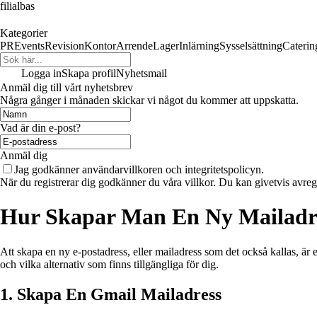
filialbas
Kategorier
PR
Events
Revision
Kontor
Arrende
Lager
Inlärning
Sysselsättning
Caterin
Logga in
Skapa profil
Nyhetsmail
Anmäl dig till vårt nyhetsbrev
Några gånger i månaden skickar vi något du kommer att uppskatta.
Vad är din e-post?
Anmäl dig
Jag godkänner användarvillkoren och integritetspolicyn.
När du registrerar dig godkänner du våra villkor. Du kan givetvis avregi
Hur Skapar Man En Ny Mailadr
Att skapa en ny e-postadress, eller mailadress som det också kallas, är 
och vilka alternativ som finns tillgängliga för dig.
1. Skapa En Gmail Mailadress