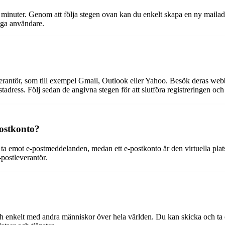
 minuter. Genom att följa stegen ovan kan du enkelt skapa en ny mailad
riga användare.
erantör, som till exempel Gmail, Outlook eller Yahoo. Besök deras webbpla
ess. Följ sedan de angivna stegen för att slutföra registreringen och v
postkonto?
 ta emot e-postmeddelanden, medan ett e-postkonto är den virtuella pla
postleverantör.
ch enkelt med andra människor över hela världen. Du kan skicka och ta