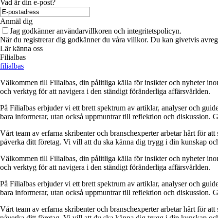
Vad är din e-post?
Anmäl dig
Jag godkänner användarvillkoren och integritetspolicyn.
När du registrerar dig godkänner du våra villkor. Du kan givetvis avregi
Lär känna oss
Filialbas
filialbas
Välkommen till Filialbas, din pålitliga källa för insikter och nyheter in
och verktyg för att navigera i den ständigt föränderliga affärsvärlden.
På Filialbas erbjuder vi ett brett spektrum av artiklar, analyser och gu
bara informerar, utan också uppmuntrar till reflektion och diskussion. 
Vårt team av erfarna skribenter och branschexperter arbetar hårt för at
påverka ditt företag. Vi vill att du ska känna dig trygg i din kunskap o
Välkommen till Filialbas, din pålitliga källa för insikter och nyheter in
och verktyg för att navigera i den ständigt föränderliga affärsvärlden.
På Filialbas erbjuder vi ett brett spektrum av artiklar, analyser och gu
bara informerar, utan också uppmuntrar till reflektion och diskussion. 
Vårt team av erfarna skribenter och branschexperter arbetar hårt för at
påverka ditt företag. Vi vill att du ska känna dig trygg i din kunskap o