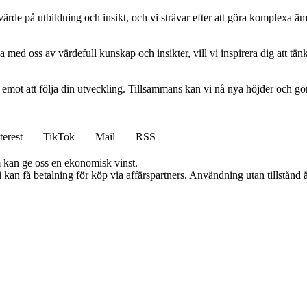
ort värde på utbildning och insikt, och vi strävar efter att göra komplexa ä
 med oss av värdefull kunskap och insikter, vill vi inspirera dig att tän
am emot att följa din utveckling. Tillsammans kan vi nå nya höjder och gö
terest
TikTok
Mail
RSS
m kan ge oss en ekonomisk vinst.
an få betalning för köp via affärspartners. Användning utan tillstånd är 