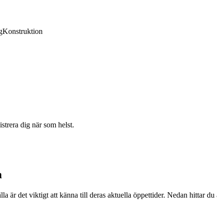
g
Konstruktion
strera dig när som helst.
a
r det viktigt att känna till deras aktuella öppettider. Nedan hittar du a