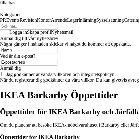
filialbas
Kategorier
PR
Events
Revision
Kontor
Arrende
Lager
Inlärning
Sysselsättning
Caterin
Logga in
Skapa profil
Nyhetsmail
Anmäl dig till vårt nyhetsbrev
Några gånger i månaden skickar vi något du kommer att uppskatta.
Vad är din e-post?
Anmäl dig
Jag godkänner användarvillkoren och integritetspolicyn.
När du registrerar dig godkänner du våra villkor. Du kan givetvis avregi
IKEA Barkarby Öppettider
Öppettider för IKEA Barkarby och Järfäll
Om du planerar att besöka IKEA-möbelvaruhuset i Barkarby eller Järfälla ä
Öppettider för IKEA Barkarby