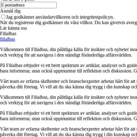
Anmäl dig
Jag godkänner användarvillkoren och integritetspolicyn.
När du registrerar dig godkänner du våra villkor. Du kan givetvis avregi
Lär känna oss
Filialbas
filialbas
Välkommen till Filialbas, din pålitliga källa för insikter och nyheter in
och verktyg för att navigera i den ständigt föränderliga affärsvärlden.
På Filialbas erbjuder vi ett brett spektrum av artiklar, analyser och gu
bara informerar, utan också uppmuntrar till reflektion och diskussion. 
Vårt team av erfarna skribenter och branschexperter arbetar hårt för at
påverka ditt företag. Vi vill att du ska känna dig trygg i din kunskap o
Välkommen till Filialbas, din pålitliga källa för insikter och nyheter in
och verktyg för att navigera i den ständigt föränderliga affärsvärlden.
På Filialbas erbjuder vi ett brett spektrum av artiklar, analyser och gu
bara informerar, utan också uppmuntrar till reflektion och diskussion. 
Vårt team av erfarna skribenter och branschexperter arbetar hårt för at
påverka ditt företag. Vi vill att du ska känna dig trygg i din kunskap o