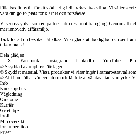
Filialbas finns till för att stödja dig i din yrkesutveckling. Vi sätter st
vara din go-to-plats för klarhet och förståelse.
Vi ser oss själva som en partner i din resa mot framgång. Genom att dela
mer innovativ affärsmiljö.
Tack för att du besöker Filialbas. Vi är glada att ha dig här och ser fr
tillsammans!
Dela glädjen
X
Facebook
Instagram
LinkedIn
YouTube
Pin
© Skyddad av upphovsrättslagen.
© Skyddat material. Vissa produkter vi visar ingår i samarbetsavtal so
© Allt innehåll är vår egendom och får inte användas utan samtycke. Vi k
Info
Kunskapsbas
Vägledning
Omdöme
Karriär
Ge ett tips
Profil
Min översikt
Prenumeration
Priser