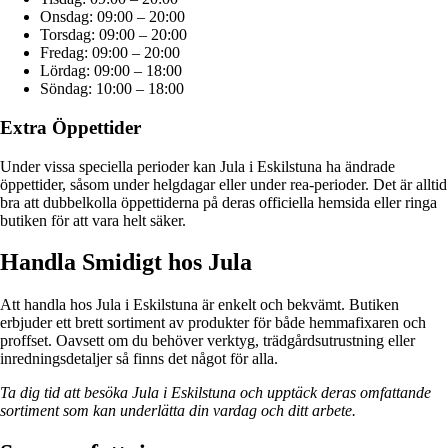
Onsdag: 09:00 – 20:00
Torsdag: 09:00 – 20:00
Fredag: 09:00 – 20:00
Lördag: 09:00 – 18:00
Söndag: 10:00 – 18:00
Extra Öppettider
Under vissa speciella perioder kan Jula i Eskilstuna ha ändrade
öppettider, såsom under helgdagar eller under rea-perioder. Det är alltid
bra att dubbelkolla öppettiderna på deras officiella hemsida eller ringa
butiken för att vara helt säker.
Handla Smidigt hos Jula
Att handla hos Jula i Eskilstuna är enkelt och bekvämt. Butiken
erbjuder ett brett sortiment av produkter för både hemmafixaren och
proffset. Oavsett om du behöver verktyg, trädgårdsutrustning eller
inredningsdetaljer så finns det något för alla.
Ta dig tid att besöka Jula i Eskilstuna och upptäck deras omfattande
sortiment som kan underlätta din vardag och ditt arbete.