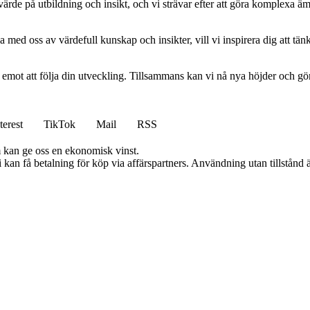
ort värde på utbildning och insikt, och vi strävar efter att göra komplexa ä
 med oss av värdefull kunskap och insikter, vill vi inspirera dig att tän
am emot att följa din utveckling. Tillsammans kan vi nå nya höjder och gö
terest
TikTok
Mail
RSS
m kan ge oss en ekonomisk vinst.
an få betalning för köp via affärspartners. Användning utan tillstånd är 