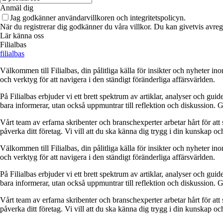
Anmäl dig
Jag godkänner användarvillkoren och integritetspolicyn.
När du registrerar dig godkänner du våra villkor. Du kan givetvis avregi
Lär känna oss
Filialbas
filialbas
Välkommen till Filialbas, din pålitliga källa för insikter och nyheter in
och verktyg för att navigera i den ständigt föränderliga affärsvärlden.
På Filialbas erbjuder vi ett brett spektrum av artiklar, analyser och gu
bara informerar, utan också uppmuntrar till reflektion och diskussion. 
Vårt team av erfarna skribenter och branschexperter arbetar hårt för at
påverka ditt företag. Vi vill att du ska känna dig trygg i din kunskap o
Välkommen till Filialbas, din pålitliga källa för insikter och nyheter in
och verktyg för att navigera i den ständigt föränderliga affärsvärlden.
På Filialbas erbjuder vi ett brett spektrum av artiklar, analyser och gu
bara informerar, utan också uppmuntrar till reflektion och diskussion. 
Vårt team av erfarna skribenter och branschexperter arbetar hårt för at
påverka ditt företag. Vi vill att du ska känna dig trygg i din kunskap o