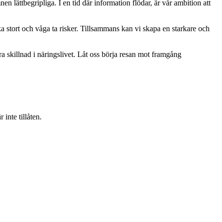
mnen lättbegripliga. I en tid där information flödar, är vår ambition att
ka stort och våga ta risker. Tillsammans kan vi skapa en starkare och
ra skillnad i näringslivet. Låt oss börja resan mot framgång
inte tillåten.