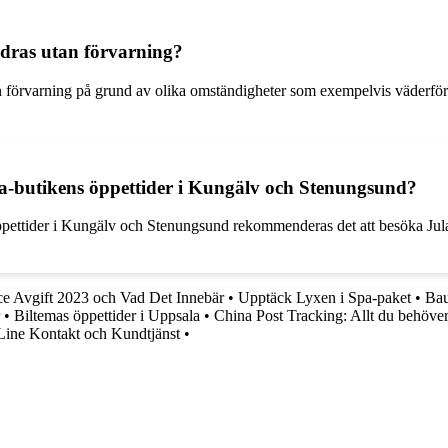
dras utan förvarning?
utan förvarning på grund av olika omständigheter som exempelvis väderf
la-butikens öppettider i Kungälv och Stenungsund?
ettider i Kungälv och Stenungsund rekommenderas det att besöka Julas o
ce Avgift 2023 och Vad Det Innebär
•
Upptäck Lyxen i Spa-paket
•
Bau
•
Biltemas öppettider i Uppsala
•
China Post Tracking: Allt du behöver
Line Kontakt och Kundtjänst
•