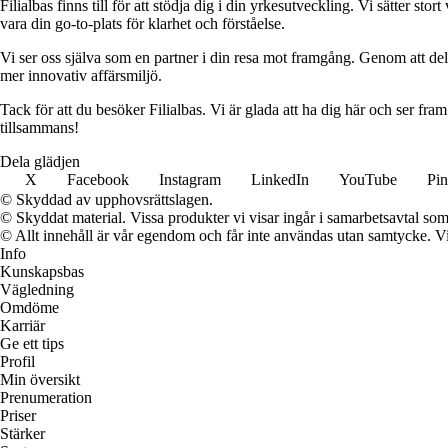
Filialbas finns till för att stödja dig i din yrkesutveckling. Vi sätter st
vara din go-to-plats för klarhet och förståelse.
Vi ser oss själva som en partner i din resa mot framgång. Genom att dela
mer innovativ affärsmiljö.
Tack för att du besöker Filialbas. Vi är glada att ha dig här och ser fr
tillsammans!
Dela glädjen
X
Facebook
Instagram
LinkedIn
YouTube
Pin
© Skyddad av upphovsrättslagen.
© Skyddat material. Vissa produkter vi visar ingår i samarbetsavtal so
© Allt innehåll är vår egendom och får inte användas utan samtycke. Vi k
Info
Kunskapsbas
Vägledning
Omdöme
Karriär
Ge ett tips
Profil
Min översikt
Prenumeration
Priser
Stärker