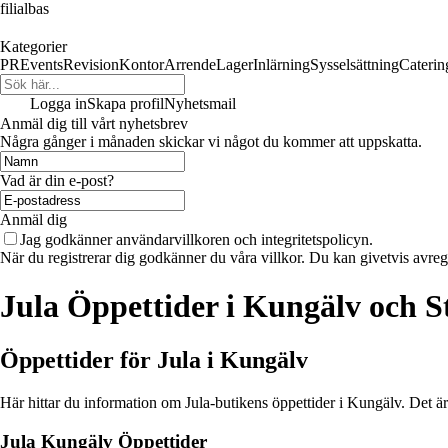
filialbas
Kategorier
PR
Events
Revision
Kontor
Arrende
Lager
Inlärning
Sysselsättning
Caterin
Logga in
Skapa profil
Nyhetsmail
Anmäl dig till vårt nyhetsbrev
Några gånger i månaden skickar vi något du kommer att uppskatta.
Vad är din e-post?
Anmäl dig
Jag godkänner användarvillkoren och integritetspolicyn.
När du registrerar dig godkänner du våra villkor. Du kan givetvis avregi
Jula Öppettider i Kungälv och 
Öppettider för Jula i Kungälv
Här hittar du information om Jula-butikens öppettider i Kungälv. Det är 
Jula Kungälv Öppettider