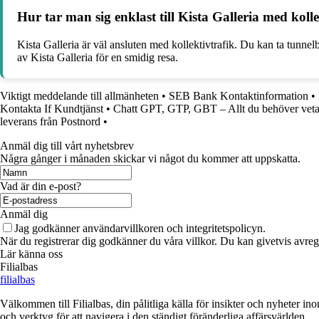
Hur tar man sig enklast till Kista Galleria med kolle
Kista Galleria är väl ansluten med kollektivtrafik. Du kan ta tunnelba
av Kista Galleria för en smidig resa.
Viktigt meddelande till allmänheten
•
SEB Bank Kontaktinformation
•
Kontakta If Kundtjänst
•
Chatt GPT, GTP, GBT – Allt du behöver vet
leverans från Postnord
•
Anmäl dig till vårt nyhetsbrev
Några gånger i månaden skickar vi något du kommer att uppskatta.
Vad är din e-post?
Anmäl dig
Jag godkänner användarvillkoren och integritetspolicyn.
När du registrerar dig godkänner du våra villkor. Du kan givetvis avregi
Lär känna oss
Filialbas
filialbas
Välkommen till Filialbas, din pålitliga källa för insikter och nyheter in
och verktyg för att navigera i den ständigt föränderliga affärsvärlden.