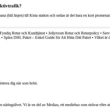
ktivtrafik?
na (blå linjen) till Kista station och sedan är det bara en kort promenad 
Fyndiq Retur och Kundtjänst
•
Jollyroom Retur och Returpolicy
•
Serv
a
•
Spåra DHL Paket – Enkel Guide för Att Hitta Ditt Paket
•
Vilket är 
strera dig när som helst.
om näringslivet. Vi är en del av Mediao, ett mediehus som strävar efter at