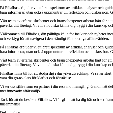
På Filialbas erbjuder vi ett brett spektrum av artiklar, analyser och gu
bara informerar, utan också uppmuntrar till reflektion och diskussion. 
Vårt team av erfarna skribenter och branschexperter arbetar hårt för at
påverka ditt företag. Vi vill att du ska känna dig trygg i din kunskap o
Välkommen till Filialbas, din pålitliga källa för insikter och nyheter in
och verktyg för att navigera i den ständigt föränderliga affärsvärlden.
På Filialbas erbjuder vi ett brett spektrum av artiklar, analyser och gu
bara informerar, utan också uppmuntrar till reflektion och diskussion. 
Vårt team av erfarna skribenter och branschexperter arbetar hårt för at
påverka ditt företag. Vi vill att du ska känna dig trygg i din kunskap o
Filialbas finns till för att stödja dig i din yrkesutveckling. Vi sätter st
vara din go-to-plats för klarhet och förståelse.
Vi ser oss själva som en partner i din resa mot framgång. Genom att dela
mer innovativ affärsmiljö.
Tack för att du besöker Filialbas. Vi är glada att ha dig här och ser fr
tillsammans!
Dela glädjen