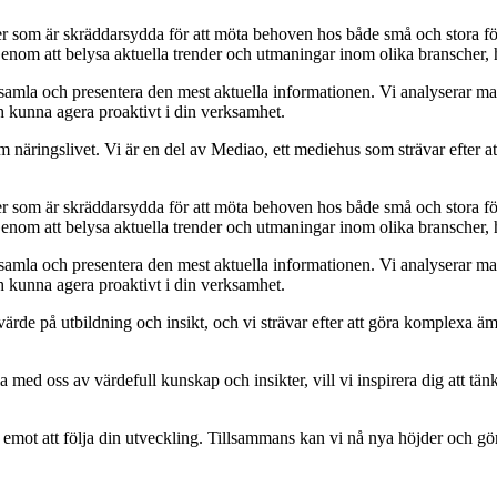
ider som är skräddarsydda för att möta behoven hos både små och stora fö
Genom att belysa aktuella trender och utmaningar inom olika branscher, h
t samla och presentera den mest aktuella informationen. Vi analyserar ma
ch kunna agera proaktivt i din verksamhet.
om näringslivet. Vi är en del av Mediao, ett mediehus som strävar efter at
ider som är skräddarsydda för att möta behoven hos både små och stora fö
Genom att belysa aktuella trender och utmaningar inom olika branscher, h
t samla och presentera den mest aktuella informationen. Vi analyserar ma
ch kunna agera proaktivt i din verksamhet.
ort värde på utbildning och insikt, och vi strävar efter att göra komplexa ä
 med oss av värdefull kunskap och insikter, vill vi inspirera dig att tän
am emot att följa din utveckling. Tillsammans kan vi nå nya höjder och gö