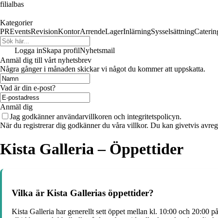
filialbas
Kategorier
PR
Events
Revision
Kontor
Arrende
Lager
Inlärning
Sysselsättning
Caterin
Logga in
Skapa profil
Nyhetsmail
Anmäl dig till vårt nyhetsbrev
Några gånger i månaden skickar vi något du kommer att uppskatta.
Vad är din e-post?
Anmäl dig
Jag godkänner användarvillkoren och integritetspolicyn.
När du registrerar dig godkänner du våra villkor. Du kan givetvis avregi
Kista Galleria – Öppettider
Vilka är Kista Gallerias öppettider?
Kista Galleria har generellt sett öppet mellan kl. 10:00 och 20:00 p