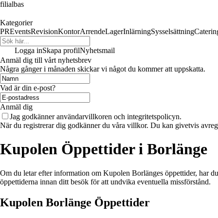
filialbas
Kategorier
PR
Events
Revision
Kontor
Arrende
Lager
Inlärning
Sysselsättning
Caterin
Logga in
Skapa profil
Nyhetsmail
Anmäl dig till vårt nyhetsbrev
Några gånger i månaden skickar vi något du kommer att uppskatta.
Vad är din e-post?
Anmäl dig
Jag godkänner användarvillkoren och integritetspolicyn.
När du registrerar dig godkänner du våra villkor. Du kan givetvis avregi
Kupolen Öppettider i Borlänge
Om du letar efter information om Kupolen Borlänges öppettider, har du 
öppettiderna innan ditt besök för att undvika eventuella missförstånd.
Kupolen Borlänge Öppettider