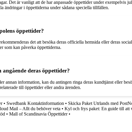
gar. Det är vanligt att de har anpassade öppettider under exempelvis j
a ändringar i öppettiderna under sådana speciella tillfällen.
polens öppettider?
ekommenderas det att besöka deras officiella hemsida eller deras socia
jer som kan påverka öppettiderna.
 angående deras öppettider?
r annan information, kan du antingen ringa deras kundtjänst eller besö
elaterade till öppettider eller andra ärenden.
er
•
Swedbank Kontaktinformation
•
Skicka Paket Utrlands med PostN
loud Mail – Allt du behöver veta
•
Kyl och frys paket: En guide till att
töd
•
Mall of Scandinavia Öppettider
•