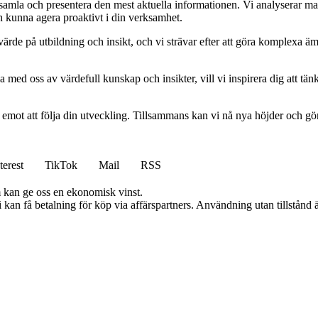
t samla och presentera den mest aktuella informationen. Vi analyserar ma
ch kunna agera proaktivt i din verksamhet.
ort värde på utbildning och insikt, och vi strävar efter att göra komplexa ä
 med oss av värdefull kunskap och insikter, vill vi inspirera dig att tän
am emot att följa din utveckling. Tillsammans kan vi nå nya höjder och gö
terest
TikTok
Mail
RSS
m kan ge oss en ekonomisk vinst.
an få betalning för köp via affärspartners. Användning utan tillstånd är 