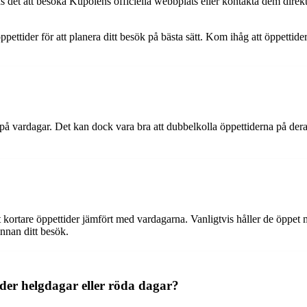
det att besöka Kupolens officiella webbplats eller kontakta dem direkt. 
pettider för att planera ditt besök på bästa sätt. Kom ihåg att öppettid
å vardagar. Det kan dock vara bra att dubbelkolla öppettiderna på deras 
ortare öppettider jämfört med vardagarna. Vanligtvis håller de öppet m
innan ditt besök.
nder helgdagar eller röda dagar?