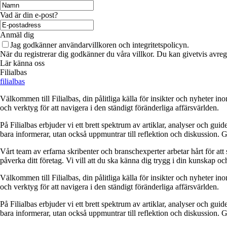
Vad är din e-post?
Anmäl dig
Jag godkänner användarvillkoren och integritetspolicyn.
När du registrerar dig godkänner du våra villkor. Du kan givetvis avregi
Lär känna oss
Filialbas
filialbas
Välkommen till Filialbas, din pålitliga källa för insikter och nyheter in
och verktyg för att navigera i den ständigt föränderliga affärsvärlden.
På Filialbas erbjuder vi ett brett spektrum av artiklar, analyser och gu
bara informerar, utan också uppmuntrar till reflektion och diskussion. 
Vårt team av erfarna skribenter och branschexperter arbetar hårt för at
påverka ditt företag. Vi vill att du ska känna dig trygg i din kunskap o
Välkommen till Filialbas, din pålitliga källa för insikter och nyheter in
och verktyg för att navigera i den ständigt föränderliga affärsvärlden.
På Filialbas erbjuder vi ett brett spektrum av artiklar, analyser och gu
bara informerar, utan också uppmuntrar till reflektion och diskussion. 