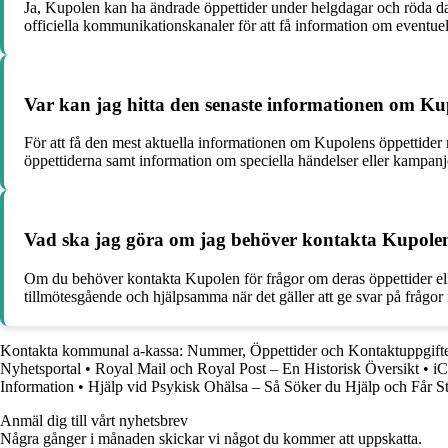
Ja, Kupolen kan ha ändrade öppettider under helgdagar och röda da
officiella kommunikationskanaler för att få information om eventuell
Var kan jag hitta den senaste informationen om Ku
För att få den mest aktuella informationen om Kupolens öppettider r
öppettiderna samt information om speciella händelser eller kampan
Vad ska jag göra om jag behöver kontakta Kupolen
Om du behöver kontakta Kupolen för frågor om deras öppettider elle
tillmötesgående och hjälpsamma när det gäller att ge svar på frågor r
Kontakta kommunal a-kassa: Nummer, Öppettider och Kontaktuppgift
Nyhetsportal
•
Royal Mail och Royal Post – En Historisk Översikt
•
iC
Information
•
Hjälp vid Psykisk Ohälsa – Så Söker du Hjälp och Får S
Anmäl dig till vårt nyhetsbrev
Några gånger i månaden skickar vi något du kommer att uppskatta.