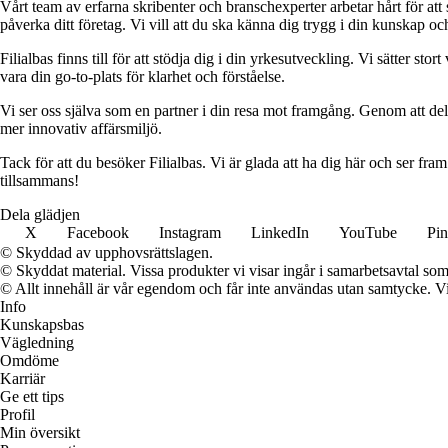
Vårt team av erfarna skribenter och branschexperter arbetar hårt för at
påverka ditt företag. Vi vill att du ska känna dig trygg i din kunskap o
Filialbas finns till för att stödja dig i din yrkesutveckling. Vi sätter st
vara din go-to-plats för klarhet och förståelse.
Vi ser oss själva som en partner i din resa mot framgång. Genom att dela
mer innovativ affärsmiljö.
Tack för att du besöker Filialbas. Vi är glada att ha dig här och ser fr
tillsammans!
Dela glädjen
X
Facebook
Instagram
LinkedIn
YouTube
Pin
© Skyddad av upphovsrättslagen.
© Skyddat material. Vissa produkter vi visar ingår i samarbetsavtal so
© Allt innehåll är vår egendom och får inte användas utan samtycke. Vi k
Info
Kunskapsbas
Vägledning
Omdöme
Karriär
Ge ett tips
Profil
Min översikt