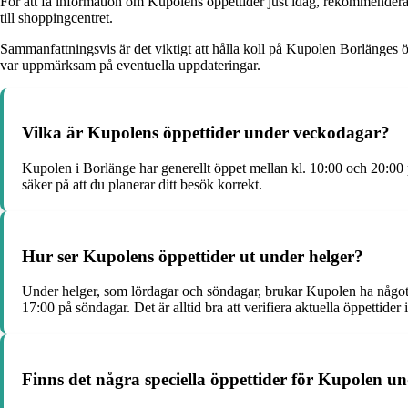
För att få information om Kupolens öppettider just idag, rekommenderas 
till shoppingcentret.
Sammanfattningsvis är det viktigt att hålla koll på Kupolen Borlänges öp
var uppmärksam på eventuella uppdateringar.
Vilka är Kupolens öppettider under veckodagar?
Kupolen i Borlänge har generellt öppet mellan kl. 10:00 och 20:00 p
säker på att du planerar ditt besök korrekt.
Hur ser Kupolens öppettider ut under helger?
Under helger, som lördagar och söndagar, brukar Kupolen ha något k
17:00 på söndagar. Det är alltid bra att verifiera aktuella öppettider 
Finns det några speciella öppettider för Kupolen u