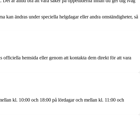
Det är alltid bra att vara säker på öppettiderna innan du ger dig iväg
erna kan ändras under speciella helgdagar eller andra omständigheter, så
officiella hemsida eller genom att kontakta dem direkt för att vara
ellan kl. 10:00 och 18:00 på lördagar och mellan kl. 11:00 och