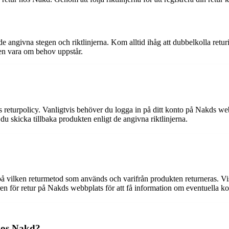
de angivna stegen och riktlinjerna. Kom alltid ihåg att dubbelkolla ret
 en vara om behov uppstår.
 returpolicy. Vanligtvis behöver du logga in på ditt konto på Nakds webbp
 du skicka tillbaka produkten enligt de angivna riktlinjerna.
 på vilken returmetod som används och varifrån produkten returneras. Vi
koren för retur på Nakds webbplats för att få information om eventuella ko
 hos Nakd?