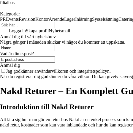
filialbas
Kategorier
PR
Events
Revision
Kontor
Arrende
Lager
Inlärning
Sysselsättning
Caterin
Logga in
Skapa profil
Nyhetsmail
Anmäl dig till vårt nyhetsbrev
Några gånger i månaden skickar vi något du kommer att uppskatta.
Vad är din e-post?
Anmäl dig
Jag godkänner användarvillkoren och integritetspolicyn.
När du registrerar dig godkänner du våra villkor. Du kan givetvis avregi
Nakd Returer – En Komplett Gu
Introduktion till Nakd Returer
Att lära sig hur man gör en retur hos Nakd är en enkel process som kan 
nakd retur, kostnader som kan vara inblandade och hur du kan registrera