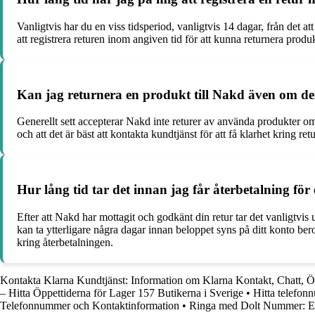
Vanligtvis har du en viss tidsperiod, vanligtvis 14 dagar, från det at
att registrera returen inom angiven tid för att kunna returnera produk
Kan jag returnera en produkt till Nakd även om d
Generellt sett accepterar Nakd inte returer av använda produkter om
och att det är bäst att kontakta kundtjänst för att få klarhet kring ret
Hur lång tid tar det innan jag får återbetalning för 
Efter att Nakd har mottagit och godkänt din retur tar det vanligtvis
kan ta ytterligare några dagar innan beloppet syns på ditt konto be
kring återbetalningen.
Kontakta Klarna Kundtjänst: Information om Klarna Kontakt, Chatt, Ö
– Hitta Öppettiderna för Lager 157 Butikerna i Sverige
•
Hitta telefon
Telefonnummer och Kontaktinformation
•
Ringa med Dolt Nummer: En G