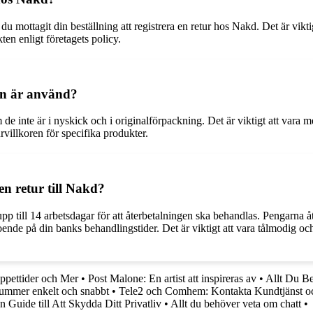
t du mottagit din beställning att registrera en retur hos Nakd. Det är vikt
ten enligt företagets policy.
en är använd?
 de inte är i nyskick och i originalförpackning. Det är viktigt att vara
urvillkoren för specifika produkter.
en retur till Nakd?
 upp till 14 arbetsdagar för att återbetalningen ska behandlas. Pengarna 
roende på din banks behandlingstider. Det är viktigt att vara tålmodig 
ppettider och Mer
•
Post Malone: En artist att inspireras av
•
Allt Du Be
nummer enkelt och snabbt
•
Tele2 och Comhem: Kontakta Kundtjänst o
uide till Att Skydda Ditt Privatliv
•
Allt du behöver veta om chatt
•