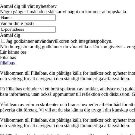
Anmäl dig till vårt nyhetsbrev
Några gånger i månaden skickar vi något du kommer att uppskatta.
Vad är din e-post?
Anmäl dig
Jag godkänner användarvillkoren och integritetspolicyn.
När du registrerar dig godkänner du våra villkor. Du kan givetvis avregi
Lär känna oss
Filialbas
filialbas
Välkommen till Filialbas, din pålitliga källa för insikter och nyheter in
och verktyg för att navigera i den ständigt föränderliga affärsvärlden.
På Filialbas erbjuder vi ett brett spektrum av artiklar, analyser och gu
bara informerar, utan också uppmuntrar till reflektion och diskussion. 
Vårt team av erfarna skribenter och branschexperter arbetar hårt för at
påverka ditt företag. Vi vill att du ska känna dig trygg i din kunskap o
Välkommen till Filialbas, din pålitliga källa för insikter och nyheter in
och verktyg för att navigera i den ständigt föränderliga affärsvärlden.