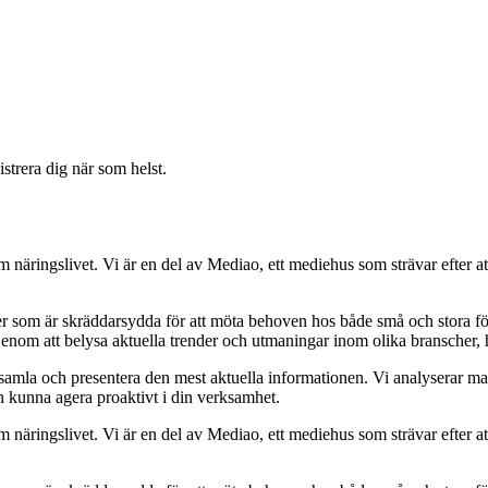
strera dig när som helst.
om näringslivet. Vi är en del av Mediao, ett mediehus som strävar efter at
ider som är skräddarsydda för att möta behoven hos både små och stora fö
Genom att belysa aktuella trender och utmaningar inom olika branscher, h
t samla och presentera den mest aktuella informationen. Vi analyserar ma
ch kunna agera proaktivt i din verksamhet.
om näringslivet. Vi är en del av Mediao, ett mediehus som strävar efter at