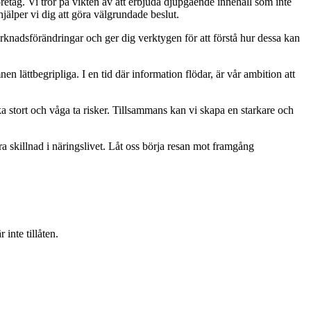
retag. Vi tror på vikten av att erbjuda djupgående innehåll som inte
jälper vi dig att göra välgrundade beslut.
rknadsförändringar och ger dig verktygen för att förstå hur dessa kan
mnen lättbegripliga. I en tid där information flödar, är vår ambition att
ka stort och våga ta risker. Tillsammans kan vi skapa en starkare och
ra skillnad i näringslivet. Låt oss börja resan mot framgång
inte tillåten.