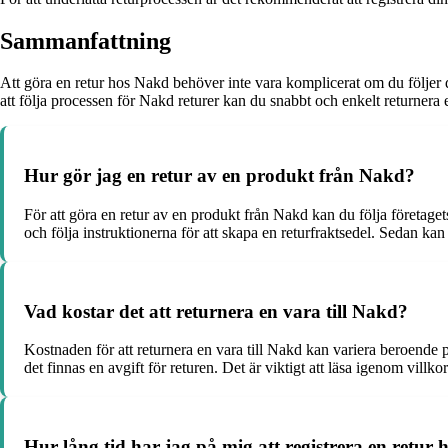
Sammanfattning
Att göra en retur hos Nakd behöver inte vara komplicerat om du följer 
att följa processen för Nakd returer kan du snabbt och enkelt returnera
Hur gör jag en retur av en produkt från Nakd?
För att göra en retur av en produkt från Nakd kan du följa företagets
och följa instruktionerna för att skapa en returfraktsedel. Sedan kan
Vad kostar det att returnera en vara till Nakd?
Kostnaden för att returnera en vara till Nakd kan variera beroende
det finnas en avgift för returen. Det är viktigt att läsa igenom vill
Hur lång tid har jag på mig att registrera en retur