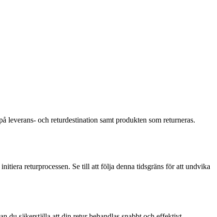
 på leverans- och returdestination samt produkten som returneras.
nitiera returprocessen. Se till att följa denna tidsgräns för att undvika
kan du säkerställa att din retur behandlas snabbt och effektivt.