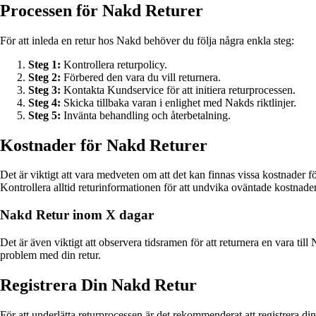
Processen för Nakd Returer
För att inleda en retur hos Nakd behöver du följa några enkla steg:
Steg 1:
Kontrollera returpolicy.
Steg 2:
Förbered den vara du vill returnera.
Steg 3:
Kontakta Kundservice för att initiera returprocessen.
Steg 4:
Skicka tillbaka varan i enlighet med Nakds riktlinjer.
Steg 5:
Invänta behandling och återbetalning.
Kostnader för Nakd Returer
Det är viktigt att vara medveten om att det kan finnas vissa kostnader f
Kontrollera alltid returinformationen för att undvika oväntade kostnader
Nakd Retur inom X dagar
Det är även viktigt att observera tidsramen för att returnera en vara till
problem med din retur.
Registrera Din Nakd Retur
För att underlätta returprocessen är det rekommenderat att registrera din 