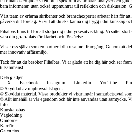
På Filialbas erbjuder vi ett brett spektrum av artiklar, analyser och gu
bara informerar, utan också uppmuntrar till reflektion och diskussion. 
Vårt team av erfarna skribenter och branschexperter arbetar hårt för at
påverka ditt företag. Vi vill att du ska känna dig trygg i din kunskap o
Filialbas finns till för att stödja dig i din yrkesutveckling. Vi sätter st
vara din go-to-plats för klarhet och förståelse.
Vi ser oss själva som en partner i din resa mot framgång. Genom att dela
mer innovativ affärsmiljö.
Tack för att du besöker Filialbas. Vi är glada att ha dig här och ser fr
tillsammans!
Dela glädjen
X
Facebook
Instagram
LinkedIn
YouTube
Pin
© Skyddad av upphovsrättslagen.
© Skyddat material. Vissa produkter vi visar ingår i samarbetsavtal so
© Allt innehåll är vår egendom och får inte användas utan samtycke. Vi k
Info
Kunskapsbas
Vägledning
Omdöme
Karriär
Ge ett tips