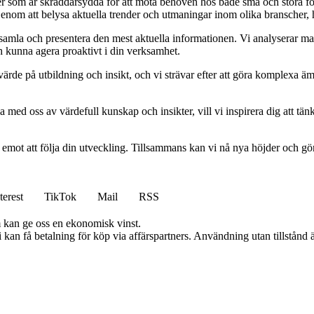
ider som är skräddarsydda för att möta behoven hos både små och stora fö
Genom att belysa aktuella trender och utmaningar inom olika branscher, h
t samla och presentera den mest aktuella informationen. Vi analyserar ma
ch kunna agera proaktivt i din verksamhet.
ort värde på utbildning och insikt, och vi strävar efter att göra komplexa ä
 med oss av värdefull kunskap och insikter, vill vi inspirera dig att tän
am emot att följa din utveckling. Tillsammans kan vi nå nya höjder och gö
terest
TikTok
Mail
RSS
m kan ge oss en ekonomisk vinst.
an få betalning för köp via affärspartners. Användning utan tillstånd är 