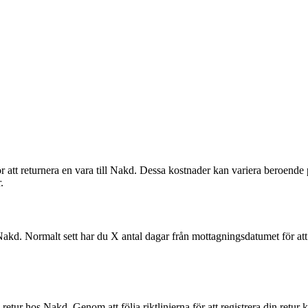
ör att returnera en vara till Nakd. Dessa kostnader kan variera beroende
.
 Nakd. Normalt sett har du X antal dagar från mottagningsdatumet för att i
retur hos Nakd. Genom att följa riktlinjerna för att registrera din retur 