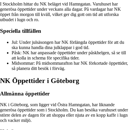
I Stockholm hittar du NK beläget vid Hamngatan. Varuhuset har
generösa öppettider under veckans alla dagar. På vardagar har NK
öppet från morgon till kväll, vilket ger dig gott om tid att utforska
utbudet i lugn och ro.
Speciella tillfällen
Jul: Under julsäsongen har NK förlängda öppettider för att du
ska kunna handla dina julklappar i god tid.
Påsk: NK har anpassade öppettider under påskhelgen, så se till
att kolla in schema för specifika tider.
Midsommar: På midsommarafton har NK förkortade öppettider,
så planera ditt besök i förväg.
NK Öppettider i Göteborg
Allmänna öppettider
NK i Göteborg, som ligger vid Östra Hamngatan, har liknande
generösa öppettider som i Stockholm. Du kan besöka varuhuset under
större delen av dagen för att shoppa eller njuta av en kopp kaffe i lugn
och vacker miljö.