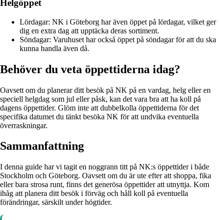
Helgöppet
Lördagar: NK i Göteborg har även öppet på lördagar, vilket ger
dig en extra dag att upptäcka deras sortiment.
Söndagar: Varuhuset har också öppet på söndagar för att du ska
kunna handla även då.
Behöver du veta öppettiderna idag?
Oavsett om du planerar ditt besök på NK på en vardag, helg eller en
speciell helgdag som jul eller påsk, kan det vara bra att ha koll på
dagens öppettider. Glöm inte att dubbelkolla öppettiderna för det
specifika datumet du tänkt besöka NK för att undvika eventuella
överraskningar.
Sammanfattning
I denna guide har vi tagit en noggrann titt på NK:s öppettider i både
Stockholm och Göteborg. Oavsett om du är ute efter att shoppa, fika
eller bara strosa runt, finns det generösa öppettider att utnyttja. Kom
ihåg att planera ditt besök i förväg och håll koll på eventuella
förändringar, särskilt under högtider.