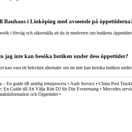
till Bauhaus i Linköping med avseende på öppettiderna
tt besök i förväg och säkerställa att du är medveten om butikens öppett
 jag inte kan besöka butiken under dess öppettider?
ket kan vara ett bekvämt alternativ om du inte kan besöka butiken under 
 – En guide till smidig returprocess
•
Audi Service
•
China Post Tracki
e: En Guide till Att Välja Rätt DJ för Din Evenemang
•
Mercedes servic
ntaktinformation och Öppettider
•