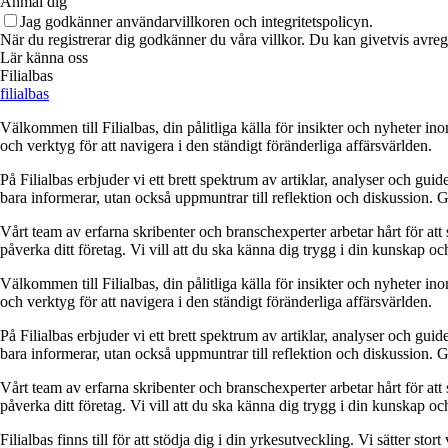
Anmäl dig
Jag godkänner användarvillkoren och integritetspolicyn.
När du registrerar dig godkänner du våra villkor. Du kan givetvis avregi
Lär känna oss
Filialbas
filialbas
Välkommen till Filialbas, din pålitliga källa för insikter och nyheter in
och verktyg för att navigera i den ständigt föränderliga affärsvärlden.
På Filialbas erbjuder vi ett brett spektrum av artiklar, analyser och gu
bara informerar, utan också uppmuntrar till reflektion och diskussion. 
Vårt team av erfarna skribenter och branschexperter arbetar hårt för at
påverka ditt företag. Vi vill att du ska känna dig trygg i din kunskap o
Välkommen till Filialbas, din pålitliga källa för insikter och nyheter in
och verktyg för att navigera i den ständigt föränderliga affärsvärlden.
På Filialbas erbjuder vi ett brett spektrum av artiklar, analyser och gu
bara informerar, utan också uppmuntrar till reflektion och diskussion. 
Vårt team av erfarna skribenter och branschexperter arbetar hårt för at
påverka ditt företag. Vi vill att du ska känna dig trygg i din kunskap o
Filialbas finns till för att stödja dig i din yrkesutveckling. Vi sätter st