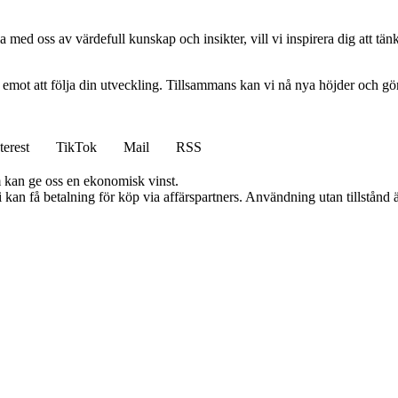
 med oss av värdefull kunskap och insikter, vill vi inspirera dig att tän
am emot att följa din utveckling. Tillsammans kan vi nå nya höjder och gö
terest
TikTok
Mail
RSS
m kan ge oss en ekonomisk vinst.
an få betalning för köp via affärspartners. Användning utan tillstånd är 