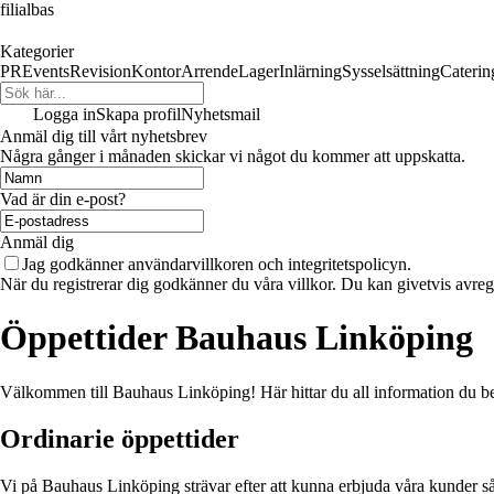
filialbas
Kategorier
PR
Events
Revision
Kontor
Arrende
Lager
Inlärning
Sysselsättning
Caterin
Logga in
Skapa profil
Nyhetsmail
Anmäl dig till vårt nyhetsbrev
Några gånger i månaden skickar vi något du kommer att uppskatta.
Vad är din e-post?
Anmäl dig
Jag godkänner användarvillkoren och integritetspolicyn.
När du registrerar dig godkänner du våra villkor. Du kan givetvis avregi
Öppettider Bauhaus Linköping
Välkommen till Bauhaus Linköping! Här hittar du all information du be
Ordinarie öppettider
Vi på Bauhaus Linköping strävar efter att kunna erbjuda våra kunder så 