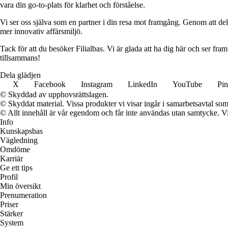
vara din go-to-plats för klarhet och förståelse.
Vi ser oss själva som en partner i din resa mot framgång. Genom att dela
mer innovativ affärsmiljö.
Tack för att du besöker Filialbas. Vi är glada att ha dig här och ser fr
tillsammans!
Dela glädjen
X
Facebook
Instagram
LinkedIn
YouTube
Pin
© Skyddad av upphovsrättslagen.
© Skyddat material. Vissa produkter vi visar ingår i samarbetsavtal so
© Allt innehåll är vår egendom och får inte användas utan samtycke. Vi k
Info
Kunskapsbas
Vägledning
Omdöme
Karriär
Ge ett tips
Profil
Min översikt
Prenumeration
Priser
Stärker
System