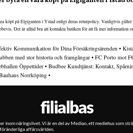
er byta en vara köpt på Elgiganten i Ystad oc
ara köpt på Elgiganten i Ystad enligt deras returpolicy. Vanligtvis gäller
pbevis. Det är alltid bra att kontakta butiken för att få mer information o
ffektiv Kommunikation för Dina Försäkringsärenden
•
Kist
ubben med stor historia och framgångar
•
FC Porto mot F
bhallen Öppettider
•
Budbee Kundtjänst: Kontakt, Spårni
 Bauhaus Norrköping
•
filialbas
eter inom näringslivet. Vi är en del av Mediao, ett mediehus som strä
 föränderliga affärsvärlden.