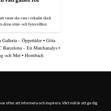
h vad gäller för
 att varan ska vara i oskadat skick
m deras retur- och bytesvillkor.
a Galleria – Öppettider
•
Göta
C Barcelona – En Matchanalys
•
ng och Mer
•
Hornbach
var efter att informera och inspirera. Vårt mål är att ge dig