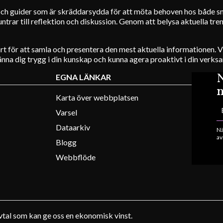
r och guider som är skräddarsydda för att möta behoven hos både sm
rar till reflektion och diskussion. Genom att belysa aktuella tren
rt för att samla och presentera den mest aktuella informationen. 
 känna dig trygg i din kunskap och kunna agera proaktivt i din verks
N
EGNA LÄNKAR
n
Karta över webbplatsen
Varsel
Dataarkiv
Nä
av
Blogg
Webbflöde
vtal som kan ge oss en ekonomisk vinst.