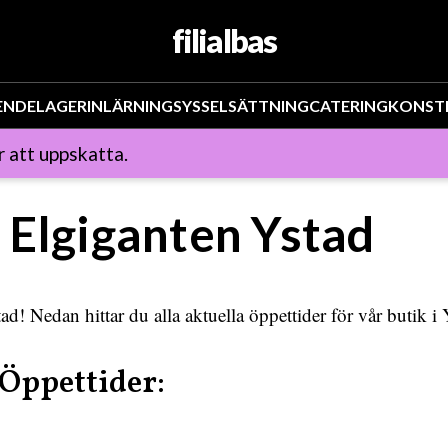
filialbas
ENDE
LAGER
INLÄRNING
SYSSELSÄTTNING
CATERING
KONST
 att uppskatta.
 Elgiganten Ystad
d! Nedan hittar du alla aktuella öppettider för vår butik i 
 Öppettider: