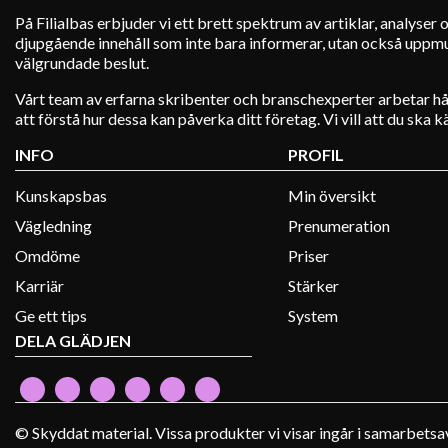
På Filialbas erbjuder vi ett brett spektrum av artiklar, analyse
djupgående innehåll som inte bara informerar, utan också uppmunt
välgrundade beslut.
Vårt team av erfarna skribenter och branschexperter arbetar hå
att förstå hur dessa kan påverka ditt företag. Vi vill att du ska
INFO
PROFIL
Kunskapsbas
Min översikt
Vägledning
Prenumeration
Omdöme
Priser
Karriär
Stärker
Ge ett tips
System
DELA GLÄDJEN
© Skyddat material. Vissa produkter vi visar ingår i samarbetsa