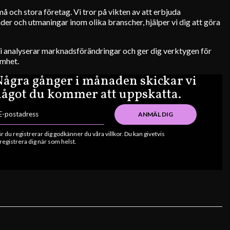
å och stora företag. Vi tror på vikten av att erbjuda
der och utmaningar inom olika branscher, hjälper vi dig att göra
Vi analyserar marknadsförändringar och ger dig verktygen för
amhet.
ågra gånger i månaden skickar vi
ågot du kommer att uppskatta.
ANMÄL DIG
r du registrerar dig godkänner du våra villkor. Du kan givetvis
registrera dig när som helst.