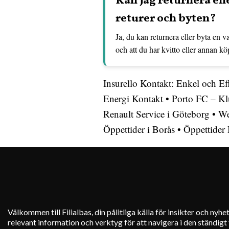
Kan jag returnera ell
returer och byten?
Ja, du kan returnera eller byta en v
och att du har kvitto eller annan kö
Insurello Kontakt: Enkel och E
Energi Kontakt
•
Porto FC – Kl
Renault Service i Göteborg
•
We
Öppettider i Borås
•
Öppettider
Välkommen till Filialbas, din pålitliga källa för insikter och nyh
relevant information och verktyg för att navigera i den ständigt