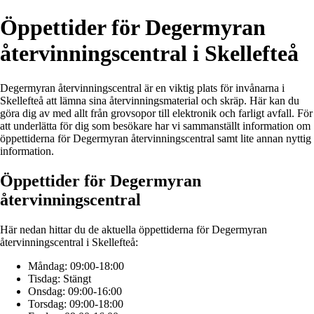
Öppettider för Degermyran
återvinningscentral i Skellefteå
Degermyran återvinningscentral är en viktig plats för invånarna i
Skellefteå att lämna sina återvinningsmaterial och skräp. Här kan du
göra dig av med allt från grovsopor till elektronik och farligt avfall. För
att underlätta för dig som besökare har vi sammanställt information om
öppettiderna för Degermyran återvinningscentral samt lite annan nyttig
information.
Öppettider för Degermyran
återvinningscentral
Här nedan hittar du de aktuella öppettiderna för Degermyran
återvinningscentral i Skellefteå:
Måndag: 09:00-18:00
Tisdag: Stängt
Onsdag: 09:00-16:00
Torsdag: 09:00-18:00