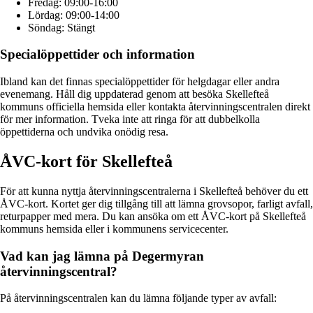
Fredag: 09:00-16:00
Lördag: 09:00-14:00
Söndag: Stängt
Specialöppettider och information
Ibland kan det finnas specialöppettider för helgdagar eller andra
evenemang. Håll dig uppdaterad genom att besöka Skellefteå
kommuns officiella hemsida eller kontakta återvinningscentralen direkt
för mer information. Tveka inte att ringa för att dubbelkolla
öppettiderna och undvika onödig resa.
ÅVC-kort för Skellefteå
För att kunna nyttja återvinningscentralerna i Skellefteå behöver du ett
ÅVC-kort. Kortet ger dig tillgång till att lämna grovsopor, farligt avfall,
returpapper med mera. Du kan ansöka om ett ÅVC-kort på Skellefteå
kommuns hemsida eller i kommunens servicecenter.
Vad kan jag lämna på Degermyran
återvinningscentral?
På återvinningscentralen kan du lämna följande typer av avfall: