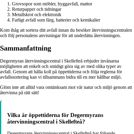
Grovsopor som möbler, byggavfall, mattor
Returpapper och tidningar
Metallskrot och elektronik
Farligt avfall som färg, batterier och kemikalier
Kom ihåg att sortera ditt avfall innan du besöker återvinningscentralen
och följ personalens anvisningar för att underlätta återvinningen.
Sammanfattning
Degermyran återvinningscentral i Skellefteå erbjuder invånarna
möjligheten att enkelt och smidigt göra sig av med olika typer av
avfall. Genom att hålla koll på öppettiderna och följa reglerna för
avfallssortering kan vi tillsammans bidra till en mer hållbar miljö.
Glöm inte att alltid vara omtänksam mot vår natur och miljö genom att
återvinna på rätt sätt!
Vilka är öppettiderna för Degermyrans
återvinningscentral i Skellefteå?
Degermyrans återvinningscentral i Skellefteå har följande