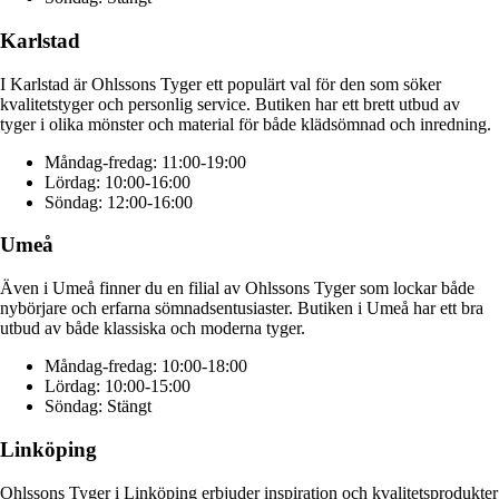
Karlstad
I Karlstad är Ohlssons Tyger ett populärt val för den som söker
kvalitetstyger och personlig service. Butiken har ett brett utbud av
tyger i olika mönster och material för både klädsömnad och inredning.
Måndag-fredag: 11:00-19:00
Lördag: 10:00-16:00
Söndag: 12:00-16:00
Umeå
Även i Umeå finner du en filial av Ohlssons Tyger som lockar både
nybörjare och erfarna sömnadsentusiaster. Butiken i Umeå har ett bra
utbud av både klassiska och moderna tyger.
Måndag-fredag: 10:00-18:00
Lördag: 10:00-15:00
Söndag: Stängt
Linköping
Ohlssons Tyger i Linköping erbjuder inspiration och kvalitetsprodukter