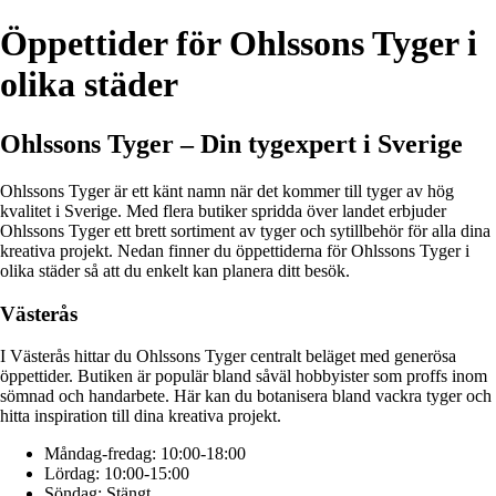
Öppettider för Ohlssons Tyger i
olika städer
Ohlssons Tyger – Din tygexpert i Sverige
Ohlssons Tyger är ett känt namn när det kommer till tyger av hög
kvalitet i Sverige. Med flera butiker spridda över landet erbjuder
Ohlssons Tyger ett brett sortiment av tyger och sytillbehör för alla dina
kreativa projekt. Nedan finner du öppettiderna för Ohlssons Tyger i
olika städer så att du enkelt kan planera ditt besök.
Västerås
I Västerås hittar du Ohlssons Tyger centralt beläget med generösa
öppettider. Butiken är populär bland såväl hobbyister som proffs inom
sömnad och handarbete. Här kan du botanisera bland vackra tyger och
hitta inspiration till dina kreativa projekt.
Måndag-fredag: 10:00-18:00
Lördag: 10:00-15:00
Söndag: Stängt