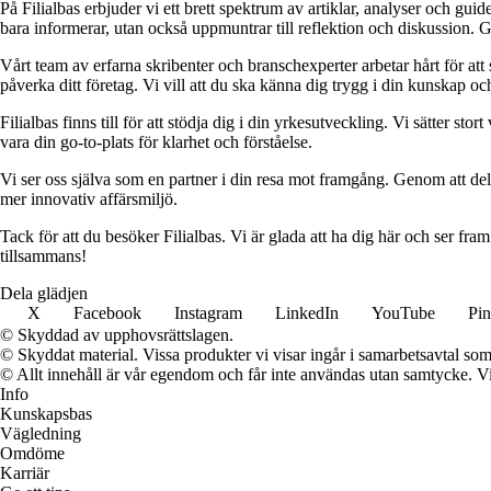
På Filialbas erbjuder vi ett brett spektrum av artiklar, analyser och gu
bara informerar, utan också uppmuntrar till reflektion och diskussion. 
Vårt team av erfarna skribenter och branschexperter arbetar hårt för at
påverka ditt företag. Vi vill att du ska känna dig trygg i din kunskap o
Filialbas finns till för att stödja dig i din yrkesutveckling. Vi sätter st
vara din go-to-plats för klarhet och förståelse.
Vi ser oss själva som en partner i din resa mot framgång. Genom att dela
mer innovativ affärsmiljö.
Tack för att du besöker Filialbas. Vi är glada att ha dig här och ser fr
tillsammans!
Dela glädjen
X
Facebook
Instagram
LinkedIn
YouTube
Pin
© Skyddad av upphovsrättslagen.
© Skyddat material. Vissa produkter vi visar ingår i samarbetsavtal so
© Allt innehåll är vår egendom och får inte användas utan samtycke. Vi k
Info
Kunskapsbas
Vägledning
Omdöme
Karriär