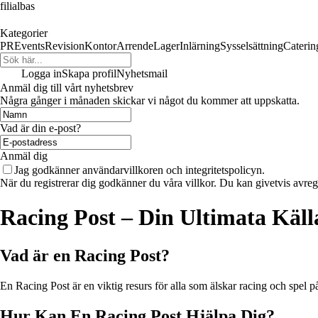
filialbas
Kategorier
PR
Events
Revision
Kontor
Arrende
Lager
Inlärning
Sysselsättning
Caterin
Logga in
Skapa profil
Nyhetsmail
Anmäl dig till vårt nyhetsbrev
Några gånger i månaden skickar vi något du kommer att uppskatta.
Vad är din e-post?
Anmäl dig
Jag godkänner användarvillkoren och integritetspolicyn.
När du registrerar dig godkänner du våra villkor. Du kan givetvis avregi
Racing Post – Din Ultimata Käll
Vad är en Racing Post?
En Racing Post är en viktig resurs för alla som älskar racing och spel 
Hur Kan En Racing Post Hjälpa Dig?