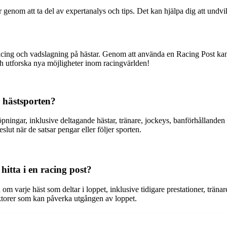
nom att ta del av expertanalys och tips. Det kan hjälpa dig att undvik
racing och vadslagning på hästar. Genom att använda en Racing Post kan
och utforska nya möjligheter inom racingvärlden!
m hästsporten?
ingar, inklusive deltagande hästar, tränare, jockeys, banförhållanden oc
slut när de satsar pengar eller följer sporten.
hitta i en racing post?
n om varje häst som deltar i loppet, inklusive tidigare prestationer, trän
ktorer som kan påverka utgången av loppet.