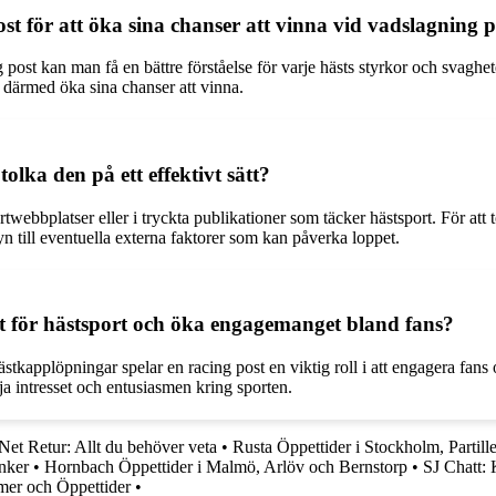
 för att öka sina chanser att vinna vid vadslagning p
ost kan man få en bättre förståelse för varje hästs styrkor och svaghet
h därmed öka sina chanser att vinna.
lka den på ett effektivt sätt?
twebbplatser eller i tryckta publikationer som täcker hästsport. För att to
yn till eventuella externa faktorer som kan påverka loppet.
sset för hästsport och öka engagemanget bland fans?
kapplöpningar spelar en racing post en viktig roll i att engagera fans o
ämja intresset och entusiasmen kring sporten.
et Retur: Allt du behöver veta
•
Rusta Öppettider i Stockholm, Partil
nker
•
Hornbach Öppettider i Malmö, Arlöv och Bernstorp
•
SJ Chatt: 
mer och Öppettider
•