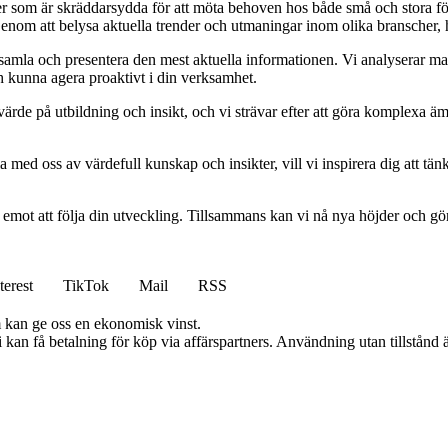
ider som är skräddarsydda för att möta behoven hos både små och stora fö
Genom att belysa aktuella trender och utmaningar inom olika branscher, h
t samla och presentera den mest aktuella informationen. Vi analyserar ma
ch kunna agera proaktivt i din verksamhet.
ort värde på utbildning och insikt, och vi strävar efter att göra komplexa ä
 med oss av värdefull kunskap och insikter, vill vi inspirera dig att tän
am emot att följa din utveckling. Tillsammans kan vi nå nya höjder och gö
terest
TikTok
Mail
RSS
m kan ge oss en ekonomisk vinst.
an få betalning för köp via affärspartners. Användning utan tillstånd är 