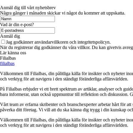
Anmäl dig till vårt nyhetsbrev
Några gånger i månaden skickar vi något du kommer att uppskatta.
Vad är din e-post?
Anmäl dig
Jag godkänner användarvillkoren och integritetspolicyn.
När du registrerar dig godkänner du våra villkor. Du kan givetvis avregi
Lär känna oss
Filialbas
filialbas
Välkommen till Filialbas, din pålitliga källa för insikter och nyheter in
och verktyg för att navigera i den ständigt föränderliga affärsvärlden.
På Filialbas erbjuder vi ett brett spektrum av artiklar, analyser och gu
bara informerar, utan också uppmuntrar till reflektion och diskussion. 
Vårt team av erfarna skribenter och branschexperter arbetar hårt för at
påverka ditt företag. Vi vill att du ska känna dig trygg i din kunskap o
Välkommen till Filialbas, din pålitliga källa för insikter och nyheter in
och verktyg för att navigera i den ständigt föränderliga affärsvärlden.