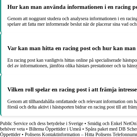
Hur kan man använda informationen i en racing post
Genom att noggrant studera och analysera informationen i en racing p
spelare att fatta mer informerade beslut när de placerar sina vad oc
Var kan man hitta en racing post och hur kan man to
En racing post kan vanligtvis hittas online på specialiserade hästspor
del av informationen, jämföra olika hästars prestationer och ta häns
Vilken roll spelar en racing post i att främja intre
Genom att tillhandahålla omfattande och relevant information om häst
förstå och delta aktivt i hästsporten bidrar en racing post till att fr
Public Service och dess betydelse i Sverige
•
Smidig och Enkel NetOnN
behöver veta
•
Biltema Öppettider i Umeå
•
Spåra paket med DB Sche
Öppettider
•
Polisens Kontaktinformation – Hitta Polisens Telefonnum