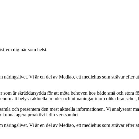
strera dig när som helst.
om näringslivet. Vi är en del av Mediao, ett mediehus som strävar efter at
ider som är skräddarsydda för att möta behoven hos både små och stora fö
Genom att belysa aktuella trender och utmaningar inom olika branscher, h
t samla och presentera den mest aktuella informationen. Vi analyserar ma
ch kunna agera proaktivt i din verksamhet.
om näringslivet. Vi är en del av Mediao, ett mediehus som strävar efter at