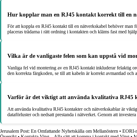
Hur kopplar man en RJ45 kontakt korrekt till en 
För att koppla en RJ45 kontakt till en nätverkskabel behöver man f
placeras trådarna i rätt ordning i kontakten och kläms fast med hjälp 
Vilka är de vanligaste felen som kan uppstå vid 
Vanliga fel vid montering av en RJ45 kontakt inkluderar felaktig ord
den korrekta färgkoden, se till att kabeln är korrekt avmantlad och at
Varför är det viktigt att använda kvalitativa RJ45 
Att använda kvalitativa RJ45 kontakter och nätverkskablar är viktigt f
dataförluster och nedsatt prestanda i nätverket. Genom att invester
Jerusalem Post: En Omfattande Nyhetskälla om Mellanöstern
•
EORI-nu
Översikt
•
Kontakta Ving – Alla sätt att komma i kontakt med Ving
•
M