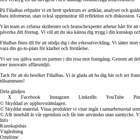
På Filialbas erbjuder vi ett brett spektrum av artiklar, analyser och gu
bara informerar, utan också uppmuntrar till reflektion och diskussion. 
Vårt team av erfarna skribenter och branschexperter arbetar hårt för at
påverka ditt företag. Vi vill att du ska känna dig trygg i din kunskap o
Filialbas finns till för att stödja dig i din yrkesutveckling. Vi sätter st
vara din go-to-plats för klarhet och förståelse.
Vi ser oss själva som en partner i din resa mot framgång. Genom att dela
mer innovativ affärsmiljö.
Tack för att du besöker Filialbas. Vi är glada att ha dig här och ser fr
tillsammans!
Dela glädjen
X
Facebook
Instagram
LinkedIn
YouTube
Pin
© Skyddad av upphovsrättslagen.
© Skyddat material. Vissa produkter vi visar ingår i samarbetsavtal so
© Allt innehåll är vår egendom och får inte användas utan samtycke. Vi k
Info
Kunskapsbas
Vägledning
Omdöme