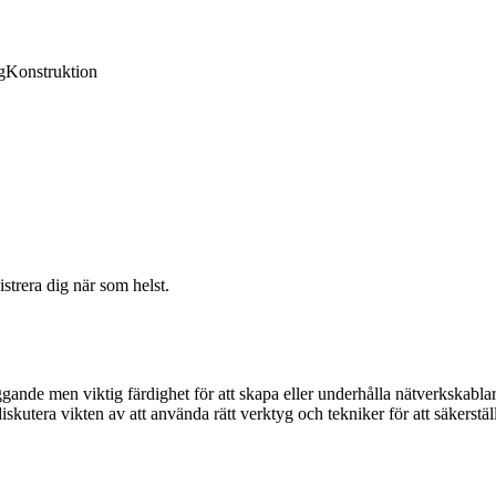
g
Konstruktion
strera dig när som helst.
gande men viktig färdighet för att skapa eller underhålla nätverkskabla
utera vikten av att använda rätt verktyg och tekniker för att säkerställa