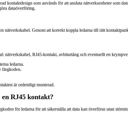
d kontaktdesign som används för att ansluta nätverksenheter som datorer
ggöra dataöverföring.
 nätverkskabel. Genom att korrekt koppla ledarna till rätt kontaktpunkte
l: nätverkskabel, RJ45-kontakt, avbitartång och eventuellt en krympver
nterna ledarna.
de färgkoden.
takten är ordentligt monterad.
r en RJ45 kontakt?
koden för ledarna för att säkerställa att data kan överföras utan störning