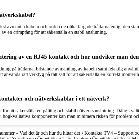
nätverkskabel?
örst avmantla kabeln och ordna de olika färgade trådarna enligt den s
av en crimptång för att säkerställa en stabil anslutning.
montering av en RJ45 kontakt och hur undviker man de
ning på trådarna, bristande avmantling av kabeln samt felaktig användnin
t använda rätt verktyg på rätt sätt för att säkerställa en korrekt monterin
kontakter och nätverkskablar i ett nätverk?
ör att säkerställa en pålitlig och stabil nätverksanslutning. Dålig kvalit
a i högkvalitativa komponenter kan man minimera risken för problem och 
mmer – Vad det är och hur du hittar det
•
Kontakta TV4 – Support oc
all of Scandinavia Öppettider
•
Täby Centrum Öppettider
•
Glesys Mai