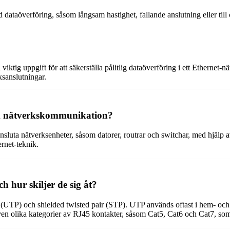
 dataöverföring, såsom långsam hastighet, fallande anslutning eller ti
ktig uppgift för att säkerställa pålitlig dataöverföring i ett Ethernet-
sanslutningar.
m nätverkskommunikation?
sluta nätverksenheter, såsom datorer, routrar och switchar, med hjälp a
rnet-teknik.
h hur skiljer de sig åt?
r (UTP) och shielded twisted pair (STP). UTP används oftast i hem- oc
en olika kategorier av RJ45 kontakter, såsom Cat5, Cat6 och Cat7, som s