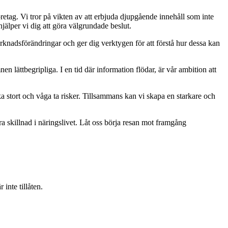
retag. Vi tror på vikten av att erbjuda djupgående innehåll som inte
jälper vi dig att göra välgrundade beslut.
rknadsförändringar och ger dig verktygen för att förstå hur dessa kan
mnen lättbegripliga. I en tid där information flödar, är vår ambition att
ka stort och våga ta risker. Tillsammans kan vi skapa en starkare och
ra skillnad i näringslivet. Låt oss börja resan mot framgång
inte tillåten.