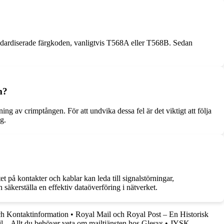
tandardiserade färgkoden, vanligtvis T568A eller T568B. Sedan
m?
g av crimptången. För att undvika dessa fel är det viktigt att följa
g.
et på kontakter och kablar kan leda till signalstörningar,
säkerställa en effektiv dataöverföring i nätverket.
h Kontaktinformation
•
Royal Mail och Royal Post – En Historisk
l – Allt du behöver veta om mailtjänsten hos Glesys
•
JYSK