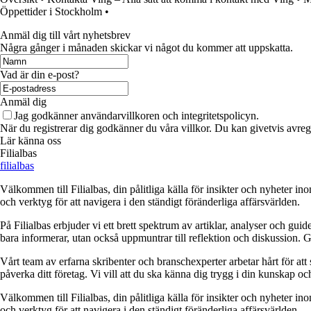
Öppettider i Stockholm
•
Anmäl dig till vårt nyhetsbrev
Några gånger i månaden skickar vi något du kommer att uppskatta.
Vad är din e-post?
Anmäl dig
Jag godkänner användarvillkoren och integritetspolicyn.
När du registrerar dig godkänner du våra villkor. Du kan givetvis avregi
Lär känna oss
Filialbas
filialbas
Välkommen till Filialbas, din pålitliga källa för insikter och nyheter in
och verktyg för att navigera i den ständigt föränderliga affärsvärlden.
På Filialbas erbjuder vi ett brett spektrum av artiklar, analyser och gu
bara informerar, utan också uppmuntrar till reflektion och diskussion. 
Vårt team av erfarna skribenter och branschexperter arbetar hårt för at
påverka ditt företag. Vi vill att du ska känna dig trygg i din kunskap o
Välkommen till Filialbas, din pålitliga källa för insikter och nyheter in
och verktyg för att navigera i den ständigt föränderliga affärsvärlden.