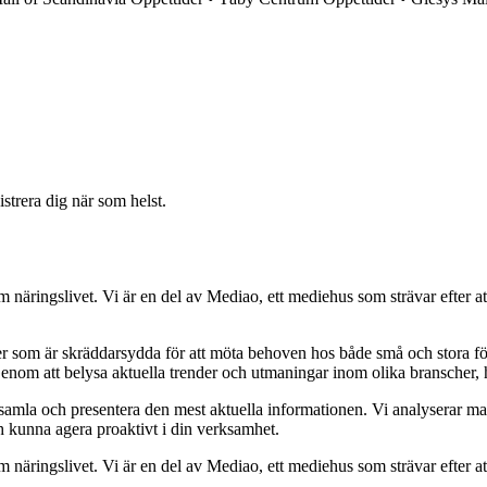
strera dig när som helst.
om näringslivet. Vi är en del av Mediao, ett mediehus som strävar efter at
ider som är skräddarsydda för att möta behoven hos både små och stora fö
Genom att belysa aktuella trender och utmaningar inom olika branscher, h
t samla och presentera den mest aktuella informationen. Vi analyserar ma
ch kunna agera proaktivt i din verksamhet.
om näringslivet. Vi är en del av Mediao, ett mediehus som strävar efter at