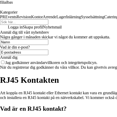
filialbas
Kategorier
PR
Events
Revision
Kontor
Arrende
Lager
Inlärning
Sysselsättning
Caterin
Logga in
Skapa profil
Nyhetsmail
Anmäl dig till vårt nyhetsbrev
Några gånger i månaden skickar vi något du kommer att uppskatta.
Vad är din e-post?
Anmäl dig
Jag godkänner användarvillkoren och integritetspolicyn.
När du registrerar dig godkänner du våra villkor. Du kan givetvis avregi
RJ45 Kontakten
Att koppla en RJ45 kontakt eller Ethernet kontakt kan vara en grundläg
och installera en RJ45 kontakt på en nätverkskabel. Vi kommer också disk
Vad är en RJ45 kontakt?