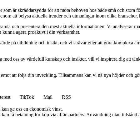
ider som är skräddarsydda för att möta behoven hos både små och stora fö
Genom att belysa aktuella trender och utmaningar inom olika branscher, h
t samla och presentera den mest aktuella informationen. Vi analyserar ma
ch kunna agera proaktivt i din verksamhet.
ort värde på utbildning och insikt, och vi strävar efter att göra komplexa ä
 med oss av värdefull kunskap och insikter, vill vi inspirera dig att tän
am emot att följa din utveckling. Tillsammans kan vi nå nya höjder och gö
terest
TikTok
Mail
RSS
m kan ge oss en ekonomisk vinst.
an få betalning för köp via affärspartners. Användning utan tillstånd är 