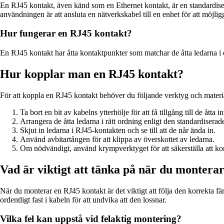
En RJ45 kontakt, även känd som en Ethernet kontakt, är en standardisera
användningen är att ansluta en nätverkskabel till en enhet för att möjli
Hur fungerar en RJ45 kontakt?
En RJ45 kontakt har åtta kontaktpunkter som matchar de åtta ledarna i en
Hur kopplar man en RJ45 kontakt?
För att koppla en RJ45 kontakt behöver du följande verktyg och materia
Ta bort en bit av kabelns ytterhölje för att få tillgång till de åtta i
Arrangera de åtta ledarna i rätt ordning enligt den standardisera
Skjut in ledarna i RJ45-kontakten och se till att de når ända in.
Använd avbitartången för att klippa av överskottet av ledarna.
Om nödvändigt, använd krympverktyget för att säkerställa att kon
Vad är viktigt att tänka på när du montera
När du monterar en RJ45 kontakt är det viktigt att följa den korrekta färg
ordentligt fast i kabeln för att undvika att den lossnar.
Vilka fel kan uppstå vid felaktig montering?