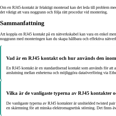
Om en RJ45-kontakt är felaktigt monterad kan det leda till problem med
det viktigt att vara noggrann och följa rätt procedur vid montering.
Sammanfattning
Att koppla en RJ45 kontakt på en nätverkskabel kan vara en enkel men vi
noggrann med monteringen kan du skapa hållbara och effektiva nätverk
Vad är en RJ45 kontakt och hur används den ino
En RJ45 kontakt är en standardiserad kontakt som används för att an
anslutning mellan enheterna och möjliggöra dataöverföring via Ethe
Vilka är de vanligaste typerna av RJ45 kontakter oc
De vanligaste typerna av RJ45 kontakter är unshielded twisted pai
en skärmning för att minska elektromagnetisk störning. Det finns äv