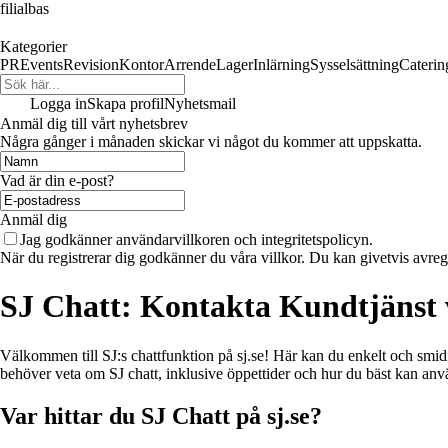
filialbas
Kategorier
PR
Events
Revision
Kontor
Arrende
Lager
Inlärning
Sysselsättning
Caterin
Logga in
Skapa profil
Nyhetsmail
Anmäl dig till vårt nyhetsbrev
Några gånger i månaden skickar vi något du kommer att uppskatta.
Vad är din e-post?
Anmäl dig
Jag godkänner användarvillkoren och integritetspolicyn.
När du registrerar dig godkänner du våra villkor. Du kan givetvis avregi
SJ Chatt: Kontakta Kundtjänst 
Välkommen till SJ:s chattfunktion på sj.se! Här kan du enkelt och smidig
behöver veta om SJ chatt, inklusive öppettider och hur du bäst kan anv
Var hittar du SJ Chatt på sj.se?