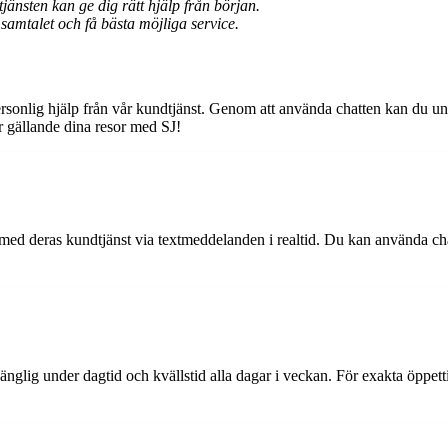
tjänsten kan ge dig rätt hjälp från början.
 samtalet och få bästa möjliga service.
rsonlig hjälp från vår kundtjänst. Genom att använda chatten kan du und
or gällande dina resor med SJ!
d deras kundtjänst via textmeddelanden i realtid. Du kan använda chatten
llgänglig under dagtid och kvällstid alla dagar i veckan. För exakta öpp