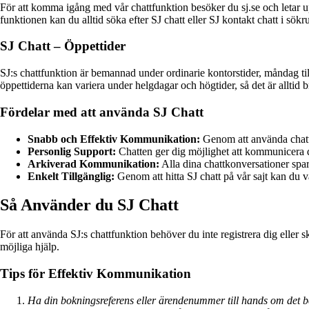
För att komma igång med vår chattfunktion besöker du sj.se och letar upp
funktionen kan du alltid söka efter SJ chatt eller SJ kontakt chatt i sökrut
SJ Chatt – Öppettider
SJ:s chattfunktion är bemannad under ordinarie kontorstider, måndag ti
öppettiderna kan variera under helgdagar och högtider, så det är alltid br
Fördelar med att använda SJ Chatt
Snabb och Effektiv Kommunikation:
Genom att använda chatte
Personlig Support:
Chatten ger dig möjlighet att kommunicera d
Arkiverad Kommunikation:
Alla dina chattkonversationer spar
Enkelt Tillgänglig:
Genom att hitta SJ chatt på vår sajt kan du 
Så Använder du SJ Chatt
För att använda SJ:s chattfunktion behöver du inte registrera dig eller s
möjliga hjälp.
Tips för Effektiv Kommunikation
Ha din bokningsreferens eller ärendenummer till hands om det beh