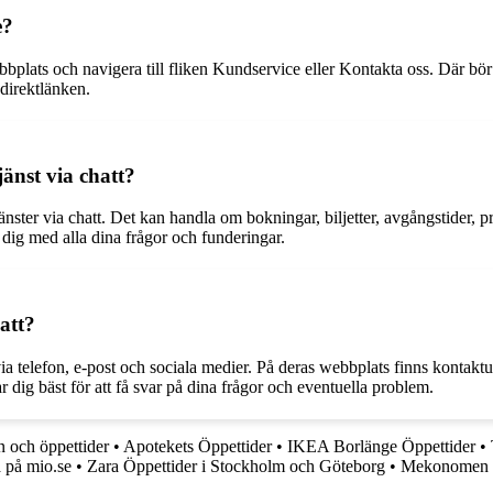
e?
bbplats och navigera till fliken Kundservice eller Kontakta oss. Där bör 
 direktlänken.
jänst via chatt?
 tjänster via chatt. Det kan handla om bokningar, biljetter, avgångstider,
dig med alla dina frågor och funderingar.
att?
ia telefon, e-post och sociala medier. På deras webbplats finns kontaktu
dig bäst för att få svar på dina frågor och eventuella problem.
n och öppettider
•
Apotekets Öppettider
•
IKEA Borlänge Öppettider
•
a på mio.se
•
Zara Öppettider i Stockholm och Göteborg
•
Mekonomen Öp