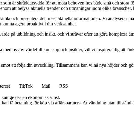
ider som är skräddarsydda för att möta behoven hos både små och stora fö
Genom att belysa aktuella trender och utmaningar inom olika branscher, h
t samla och presentera den mest aktuella informationen. Vi analyserar ma
ch kunna agera proaktivt i din verksamhet.
ort värde på utbildning och insikt, och vi strävar efter att göra komplexa ä
 med oss av värdefull kunskap och insikter, vill vi inspirera dig att tän
am emot att följa din utveckling. Tillsammans kan vi nå nya höjder och gö
terest
TikTok
Mail
RSS
m kan ge oss en ekonomisk vinst.
an få betalning för köp via affärspartners. Användning utan tillstånd är 