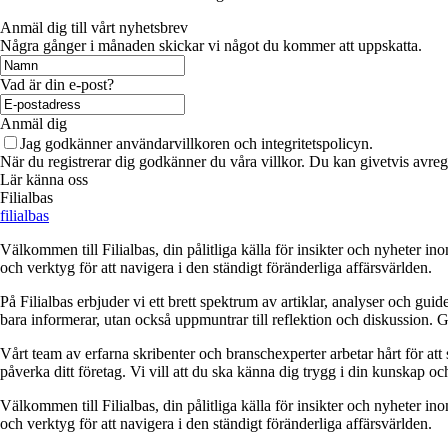
Anmäl dig till vårt nyhetsbrev
Några gånger i månaden skickar vi något du kommer att uppskatta.
Vad är din e-post?
Anmäl dig
Jag godkänner användarvillkoren och integritetspolicyn.
När du registrerar dig godkänner du våra villkor. Du kan givetvis avregi
Lär känna oss
Filialbas
filialbas
Välkommen till Filialbas, din pålitliga källa för insikter och nyheter in
och verktyg för att navigera i den ständigt föränderliga affärsvärlden.
På Filialbas erbjuder vi ett brett spektrum av artiklar, analyser och gu
bara informerar, utan också uppmuntrar till reflektion och diskussion. 
Vårt team av erfarna skribenter och branschexperter arbetar hårt för at
påverka ditt företag. Vi vill att du ska känna dig trygg i din kunskap o
Välkommen till Filialbas, din pålitliga källa för insikter och nyheter in
och verktyg för att navigera i den ständigt föränderliga affärsvärlden.