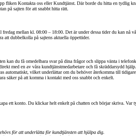
 fliken Kontakta oss eller Kundtjänst. Där borde du hitta en tydlig knapp
an på sajten för att snabbt hitta rätt.
ll fredag mellan kl. 08:00 – 18:00. Det är under dessa tider du kan nå 
a att dubbelkolla på sajtens aktuella öppettider.
n kan du få omedelbara svar på dina frågor och slippa vänta i telefonk
irekt med en av våra kundtjänstmedarbetare och få skräddarsydd hjälp
as automatiskt, vilket underlättar om du behöver återkomma till tidigar
vara säker på att komma i kontakt med oss snabbt och enkelt.
kapa ett konto. Du klickar helt enkelt på chatten och börjar skriva. Var 
övs för att underlätta för kundtjänsten att hjälpa dig.