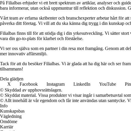
På Filialbas erbjuder vi ett brett spektrum av artiklar, analyser och gu
bara informerar, utan också uppmuntrar till reflektion och diskussion. 
Vårt team av erfarna skribenter och branschexperter arbetar hårt för at
påverka ditt företag. Vi vill att du ska känna dig trygg i din kunskap o
Filialbas finns till för att stödja dig i din yrkesutveckling. Vi sätter st
vara din go-to-plats för klarhet och förståelse.
Vi ser oss själva som en partner i din resa mot framgång. Genom att dela
mer innovativ affärsmiljö.
Tack för att du besöker Filialbas. Vi är glada att ha dig här och ser fr
tillsammans!
Dela glädjen
X
Facebook
Instagram
LinkedIn
YouTube
Pin
© Skyddad av upphovsrättslagen.
© Skyddat material. Vissa produkter vi visar ingår i samarbetsavtal so
© Allt innehåll är vår egendom och får inte användas utan samtycke. Vi k
Info
Kunskapsbas
Vägledning
Omdöme
Karriär