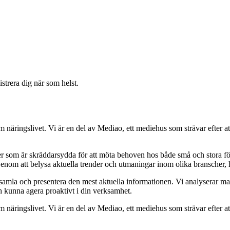
strera dig när som helst.
om näringslivet. Vi är en del av Mediao, ett mediehus som strävar efter at
ider som är skräddarsydda för att möta behoven hos både små och stora fö
Genom att belysa aktuella trender och utmaningar inom olika branscher, h
t samla och presentera den mest aktuella informationen. Vi analyserar ma
ch kunna agera proaktivt i din verksamhet.
om näringslivet. Vi är en del av Mediao, ett mediehus som strävar efter at