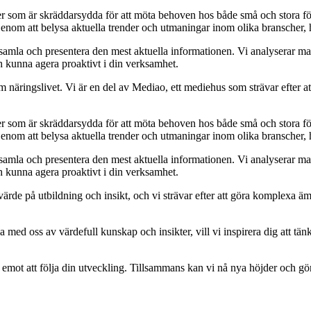
ider som är skräddarsydda för att möta behoven hos både små och stora fö
Genom att belysa aktuella trender och utmaningar inom olika branscher, h
t samla och presentera den mest aktuella informationen. Vi analyserar ma
ch kunna agera proaktivt i din verksamhet.
om näringslivet. Vi är en del av Mediao, ett mediehus som strävar efter at
ider som är skräddarsydda för att möta behoven hos både små och stora fö
Genom att belysa aktuella trender och utmaningar inom olika branscher, h
t samla och presentera den mest aktuella informationen. Vi analyserar ma
ch kunna agera proaktivt i din verksamhet.
ort värde på utbildning och insikt, och vi strävar efter att göra komplexa ä
 med oss av värdefull kunskap och insikter, vill vi inspirera dig att tän
am emot att följa din utveckling. Tillsammans kan vi nå nya höjder och gö