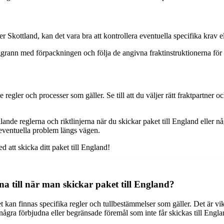
r Skottland, kan det vara bra att kontrollera eventuella specifika krav el
oggrann med förpackningen och följa de angivna fraktinstruktionerna för a
egler och processer som gäller. Se till att du väljer rätt fraktpartner o
ällande reglerna och riktlinjerna när du skickar paket till England elle
eventuella problem längs vägen.
d att skicka ditt paket till England!
a till när man skickar paket till England?
kan finnas specifika regler och tullbestämmelser som gäller. Det är vikti
några förbjudna eller begränsade föremål som inte får skickas till Engla