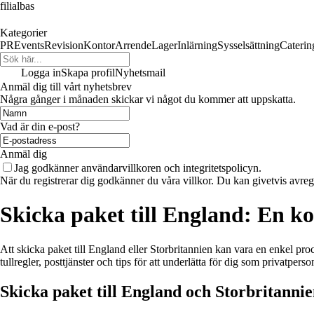
filialbas
Kategorier
PR
Events
Revision
Kontor
Arrende
Lager
Inlärning
Sysselsättning
Caterin
Logga in
Skapa profil
Nyhetsmail
Anmäl dig till vårt nyhetsbrev
Några gånger i månaden skickar vi något du kommer att uppskatta.
Vad är din e-post?
Anmäl dig
Jag godkänner användarvillkoren och integritetspolicyn.
När du registrerar dig godkänner du våra villkor. Du kan givetvis avregi
Skicka paket till England: En k
Att skicka paket till England eller Storbritannien kan vara en enkel pro
tullregler, posttjänster och tips för att underlätta för dig som privatperso
Skicka paket till England och Storbritanni