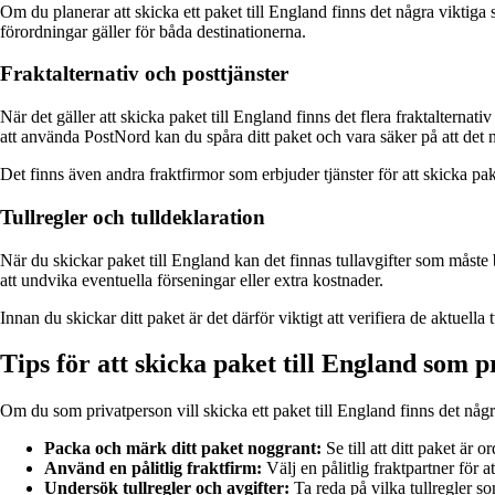
Om du planerar att skicka ett paket till England finns det några viktiga s
förordningar gäller för båda destinationerna.
Fraktalternativ och posttjänster
När det gäller att skicka paket till England finns det flera fraktalternat
att använda PostNord kan du spåra ditt paket och vara säker på att det nå
Det finns även andra fraktfirmor som erbjuder tjänster för att skicka paket
Tullregler och tulldeklaration
När du skickar paket till England kan det finnas tullavgifter som måste b
att undvika eventuella förseningar eller extra kostnader.
Innan du skickar ditt paket är det därför viktigt att verifiera de aktuella 
Tips för att skicka paket till England som 
Om du som privatperson vill skicka ett paket till England finns det någ
Packa och märk ditt paket noggrant:
Se till att ditt paket är
Använd en pålitlig fraktfirm:
Välj en pålitlig fraktpartner för a
Undersök tullregler och avgifter:
Ta reda på vilka tullregler so