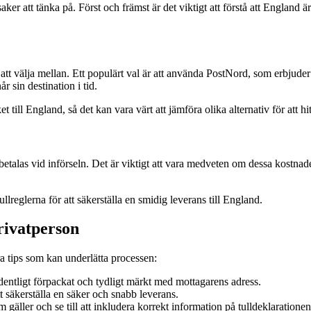
aker att tänka på. Först och främst är det viktigt att förstå att England 
iv att välja mellan. Ett populärt val är att använda PostNord, som erbjuder
r sin destination i tid.
 till England, så det kan vara värt att jämföra olika alternativ för att hi
etalas vid införseln. Det är viktigt att vara medveten om dessa kostnader
tullreglerna för att säkerställa en smidig leverans till England.
privatperson
ra tips som kan underlätta processen:
 ordentligt förpackat och tydligt märkt med mottagarens adress.
tt säkerställa en säker och snabb leverans.
m gäller och se till att inkludera korrekt information på tulldeklarationen