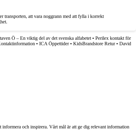
r transporten, att vara noggrann med att fylla i korrekt
het.
aven Ö – En viktig del av det svenska alfabetet
•
Perilex kontakt för
Kontaktinformation
•
ICA Öppettider
•
KidsBrandstore Retur
•
David
t informera och inspirera. Vårt mål är att ge dig relevant information