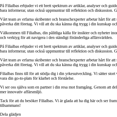
På Filialbas erbjuder vi ett brett spektrum av artiklar, analyser och gu
bara informerar, utan också uppmuntrar till reflektion och diskussion. 
Vårt team av erfarna skribenter och branschexperter arbetar hårt för at
påverka ditt företag. Vi vill att du ska känna dig trygg i din kunskap o
Välkommen till Filialbas, din pålitliga källa för insikter och nyheter in
och verktyg för att navigera i den ständigt föränderliga affärsvärlden.
På Filialbas erbjuder vi ett brett spektrum av artiklar, analyser och gu
bara informerar, utan också uppmuntrar till reflektion och diskussion. 
Vårt team av erfarna skribenter och branschexperter arbetar hårt för at
påverka ditt företag. Vi vill att du ska känna dig trygg i din kunskap o
Filialbas finns till för att stödja dig i din yrkesutveckling. Vi sätter st
vara din go-to-plats för klarhet och förståelse.
Vi ser oss själva som en partner i din resa mot framgång. Genom att dela
mer innovativ affärsmiljö.
Tack för att du besöker Filialbas. Vi är glada att ha dig här och ser fr
tillsammans!
Dela glädjen