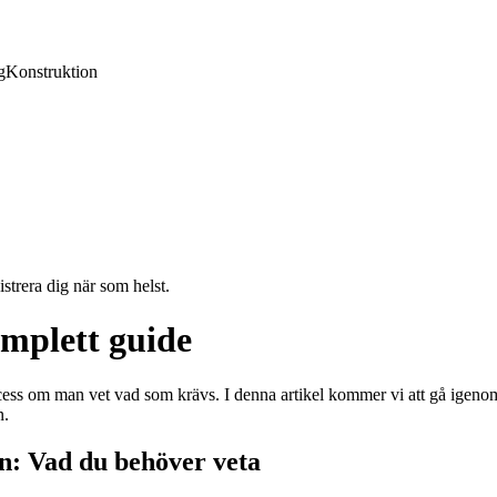
g
Konstruktion
strera dig när som helst.
omplett guide
cess om man vet vad som krävs. I denna artikel kommer vi att gå igenom a
n.
en: Vad du behöver veta