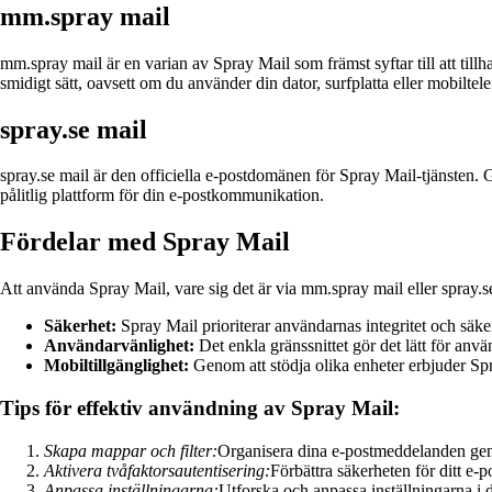
mm.spray mail
mm.spray mail är en varian av Spray Mail som främst syftar till att ti
smidigt sätt, oavsett om du använder din dator, surfplatta eller mobiltele
spray.se mail
spray.se mail är den officiella e-postdomänen för Spray Mail-tjänsten.
pålitlig plattform för din e-postkommunikation.
Fördelar med Spray Mail
Att använda Spray Mail, vare sig det är via mm.spray mail eller spray.se 
Säkerhet:
Spray Mail prioriterar användarnas integritet och säker
Användarvänlighet:
Det enkla gränssnittet gör det lätt för anv
Mobiltillgänglighet:
Genom att stödja olika enheter erbjuder Spra
Tips för effektiv användning av Spray Mail:
Skapa mappar och filter:
Organisera dina e-postmeddelanden geno
Aktivera tvåfaktorsautentisering:
Förbättra säkerheten för ditt e-
Anpassa inställningarna:
Utforska och anpassa inställningarna i 