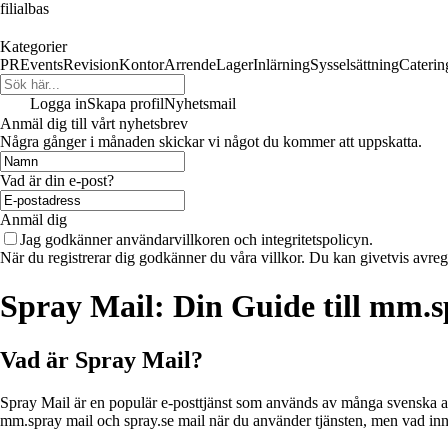
filialbas
Kategorier
PR
Events
Revision
Kontor
Arrende
Lager
Inlärning
Sysselsättning
Caterin
Logga in
Skapa profil
Nyhetsmail
Anmäl dig till vårt nyhetsbrev
Några gånger i månaden skickar vi något du kommer att uppskatta.
Vad är din e-post?
Anmäl dig
Jag godkänner användarvillkoren och integritetspolicyn.
När du registrerar dig godkänner du våra villkor. Du kan givetvis avregi
Spray Mail: Din Guide till mm.s
Vad är Spray Mail?
Spray Mail är en populär e-posttjänst som används av många svenska an
mm.spray mail och spray.se mail när du använder tjänsten, men vad inn