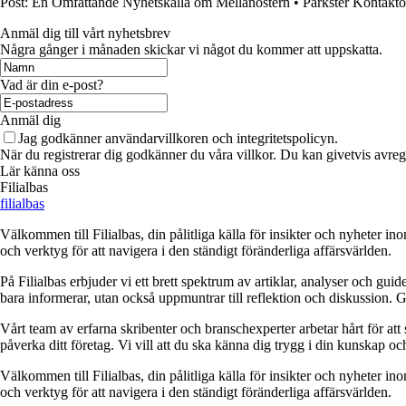
Post: En Omfattande Nyhetskälla om Mellanöstern
•
Parkster Kontakto
Anmäl dig till vårt nyhetsbrev
Några gånger i månaden skickar vi något du kommer att uppskatta.
Vad är din e-post?
Anmäl dig
Jag godkänner användarvillkoren och integritetspolicyn.
När du registrerar dig godkänner du våra villkor. Du kan givetvis avregi
Lär känna oss
Filialbas
filialbas
Välkommen till Filialbas, din pålitliga källa för insikter och nyheter in
och verktyg för att navigera i den ständigt föränderliga affärsvärlden.
På Filialbas erbjuder vi ett brett spektrum av artiklar, analyser och gu
bara informerar, utan också uppmuntrar till reflektion och diskussion. 
Vårt team av erfarna skribenter och branschexperter arbetar hårt för at
påverka ditt företag. Vi vill att du ska känna dig trygg i din kunskap o
Välkommen till Filialbas, din pålitliga källa för insikter och nyheter in
och verktyg för att navigera i den ständigt föränderliga affärsvärlden.