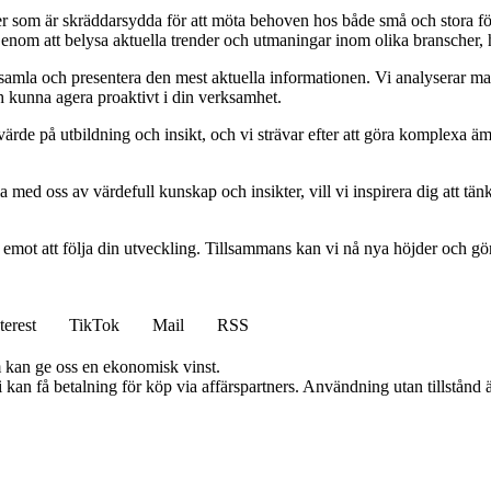
ider som är skräddarsydda för att möta behoven hos både små och stora fö
Genom att belysa aktuella trender och utmaningar inom olika branscher, h
t samla och presentera den mest aktuella informationen. Vi analyserar ma
ch kunna agera proaktivt i din verksamhet.
ort värde på utbildning och insikt, och vi strävar efter att göra komplexa ä
 med oss av värdefull kunskap och insikter, vill vi inspirera dig att tän
am emot att följa din utveckling. Tillsammans kan vi nå nya höjder och gö
terest
TikTok
Mail
RSS
m kan ge oss en ekonomisk vinst.
an få betalning för köp via affärspartners. Användning utan tillstånd är 