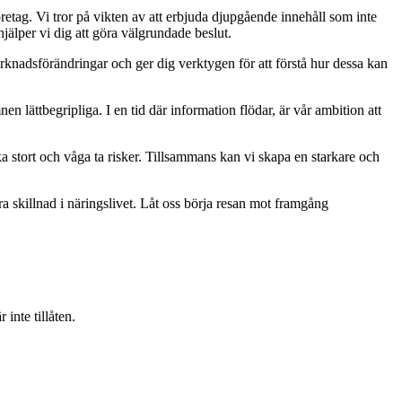
retag. Vi tror på vikten av att erbjuda djupgående innehåll som inte
jälper vi dig att göra välgrundade beslut.
rknadsförändringar och ger dig verktygen för att förstå hur dessa kan
mnen lättbegripliga. I en tid där information flödar, är vår ambition att
ka stort och våga ta risker. Tillsammans kan vi skapa en starkare och
ra skillnad i näringslivet. Låt oss börja resan mot framgång
inte tillåten.