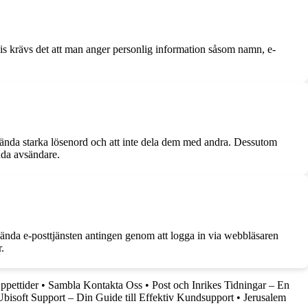
vis krävs det att man anger personlig information såsom namn, e-
nvända starka lösenord och att inte dela dem med andra. Dessutom
nda avsändare.
vända e-posttjänsten antingen genom att logga in via webbläsaren
.
ppettider
•
Sambla Kontakta Oss
•
Post och Inrikes Tidningar – En
Ubisoft Support – Din Guide till Effektiv Kundsupport
•
Jerusalem