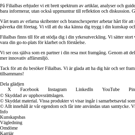
På Filialbas erbjuder vi ett brett spektrum av artiklar, analyser och gu
bara informerar, utan också uppmuntrar till reflektion och diskussion. 
Vårt team av erfarna skribenter och branschexperter arbetar hårt för at
påverka ditt företag. Vi vill att du ska känna dig trygg i din kunskap o
Filialbas finns till för att stödja dig i din yrkesutveckling. Vi sätter st
vara din go-to-plats för klarhet och förståelse.
Vi ser oss själva som en partner i din resa mot framgång. Genom att dela
mer innovativ affärsmiljö.
Tack för att du besöker Filialbas. Vi är glada att ha dig här och ser fr
tillsammans!
Dela glädjen
X
Facebook
Instagram
LinkedIn
YouTube
Pin
© Skyddad av upphovsrättslagen.
© Skyddat material. Vissa produkter vi visar ingår i samarbetsavtal so
© Allt innehåll är vår egendom och får inte användas utan samtycke. Vi k
Info
Kunskapsbas
Vägledning
Omdöme
Karriär