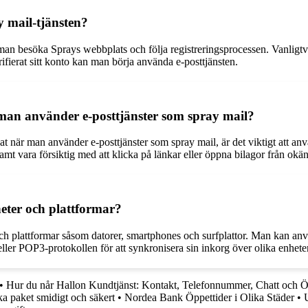
 mail-tjänsten?
r man besöka Sprays webbplats och följa registreringsprocessen. Vanligt
rifierat sitt konto kan man börja använda e-posttjänsten.
man använder e-posttjänster som spray mail?
at när man använder e-posttjänster som spray mail, är det viktigt att a
amt vara försiktig med att klicka på länkar eller öppna bilagor från okä
eter och plattformar?
 och plattformar såsom datorer, smartphones och surfplattor. Man kan an
ller POP3-protokollen för att synkronisera sin inkorg över olika enheter
•
Hur du når Hallon Kundtjänst: Kontakt, Telefonnummer, Chatt och Ö
 paket smidigt och säkert
•
Nordea Bank Öppettider i Olika Städer
•