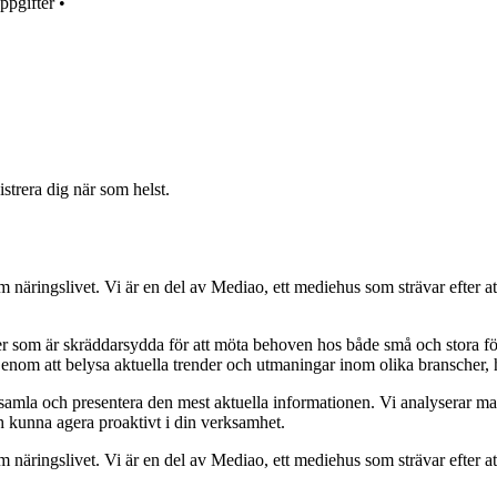
ppgifter
•
strera dig när som helst.
om näringslivet. Vi är en del av Mediao, ett mediehus som strävar efter at
ider som är skräddarsydda för att möta behoven hos både små och stora fö
Genom att belysa aktuella trender och utmaningar inom olika branscher, h
t samla och presentera den mest aktuella informationen. Vi analyserar ma
ch kunna agera proaktivt i din verksamhet.
om näringslivet. Vi är en del av Mediao, ett mediehus som strävar efter at