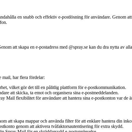
llhandahålla en snabb och effektiv e-postlösning för användare. Genom 
fon.
 Genom att skapa en e-postadress med @spray.se kan du dra nytta av alla
mail, har flera fördelar:
het, vilket gör det till en pålitlig plattform för e-postkommunikation.
ändare att skicka, ta emot och organisera sina e-postmeddelanden.
y Mail flexibilitet för användare att hantera sina e-postkonton var de ä
m att skapa mappar och använda filter för att enklare hantera din inko
postkonto genom att aktivera tvåfaktorsautentisering för extra skydd.
din Spray Mail för en skräddarsydd e-postupplevelse.