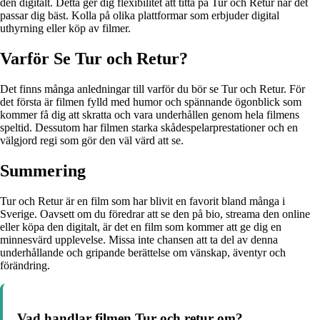
den digitalt. Detta ger dig flexibilitet att titta på Tur och Retur när det
passar dig bäst. Kolla på olika plattformar som erbjuder digital
uthyrning eller köp av filmer.
Varför Se Tur och Retur?
Det finns många anledningar till varför du bör se Tur och Retur. För
det första är filmen fylld med humor och spännande ögonblick som
kommer få dig att skratta och vara underhållen genom hela filmens
speltid. Dessutom har filmen starka skådespelarprestationer och en
välgjord regi som gör den väl värd att se.
Summering
Tur och Retur är en film som har blivit en favorit bland många i
Sverige. Oavsett om du föredrar att se den på bio, streama den online
eller köpa den digitalt, är det en film som kommer att ge dig en
minnesvärd upplevelse. Missa inte chansen att ta del av denna
underhållande och gripande berättelse om vänskap, äventyr och
förändring.
Vad handlar filmen Tur och retur om?