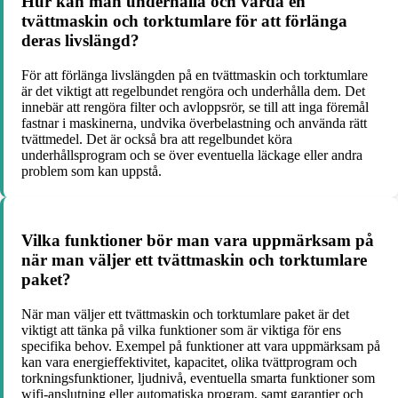
Hur kan man underhålla och vårda en
tvättmaskin och torktumlare för att förlänga
deras livslängd?
För att förlänga livslängden på en tvättmaskin och torktumlare
är det viktigt att regelbundet rengöra och underhålla dem. Det
innebär att rengöra filter och avloppsrör, se till att inga föremål
fastnar i maskinerna, undvika överbelastning och använda rätt
tvättmedel. Det är också bra att regelbundet köra
underhållsprogram och se över eventuella läckage eller andra
problem som kan uppstå.
Vilka funktioner bör man vara uppmärksam på
när man väljer ett tvättmaskin och torktumlare
paket?
När man väljer ett tvättmaskin och torktumlare paket är det
viktigt att tänka på vilka funktioner som är viktiga för ens
specifika behov. Exempel på funktioner att vara uppmärksam på
kan vara energieffektivitet, kapacitet, olika tvättprogram och
torkningsfunktioner, ljudnivå, eventuella smarta funktioner som
wifi-anslutning eller automatiska program, samt garantier och