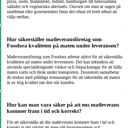
pizza, sushi, thailändskt, indiskt, hamburgare till hälsosamma
sallader och vegetariska alternativ. Oavsett om man är sugen på
snabbmat eller gourmeträtter finns det oftast ett brett utbud att
välja mellan.
Hur säkerställer matleveransföretag som
Foodora kvaliteten på maten under leveransen?
Matleveransföretag som Foodora arbetar aktivt för att säkerställa
kvaliteten på maten under leveransen. Det kan inkludera att
använda specialdesignade väskor och förpackningar för att hålla
maten varm och färsk under transporten. Dessutom samarbetar
de endast med pålitliga restauranger för att säkerställa att maten
är av hög kvalitet när den når kunden.
Hur kan man vara säker på att ens matleverans
kommer fram i tid och korrekt?
För att säkerställa att din matleverans kommer fram i tid och
korrekt är det viktigt att ange rätt leveransadress och