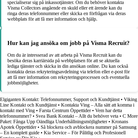
specialiserar sig på inkassotjänster. Om du behöver kontakta
Visma Collectors angående en skuld eller ett ärende kan du
ringa deras telefonnummer eller skicka en förfrågan via deras
webbplats för att få mer information och hjälp.
Hur kan jag ansöka om jobb på Visma Recruit?
Om du är intresserad av att arbeta på Visma Recruit kan du
besöka deras karriärsida på webbplatsen för att se aktuella
lediga tjänster och skicka in din ansökan online. Du kan också
kontakta deras rekryteringsavdelning via telefon eller e-post för
att få mer information om rekryteringsprocessen och eventuella
jobbmöjligheter.
Elgiganten Kontakt: Telefonnummer, Support och Kundtjänst
•
Viking
Line Kontakt och Kundtjänst
•
Kontakta Ving – Alla sätt att komma i
kontakt med Ving
•
Farsta Centrum Öppettider
•
Vem har detta
telefonnummer?
•
Svea Bank Kontakt – Allt du behöver veta
•
C More
Paket: Fånga Upp Oändliga Underhållningsmöjligheter
•
Kronans
Apotek Öppettider
•
Så blockera och avblockera nummer på Samsung
– En komplett guide
•
Kia Service – För Pålitlig och Profesionell