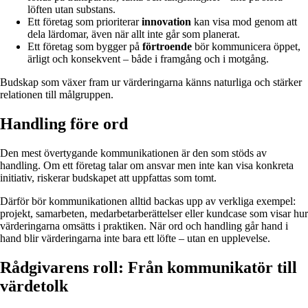
löften utan substans.
Ett företag som prioriterar
innovation
kan visa mod genom att
dela lärdomar, även när allt inte går som planerat.
Ett företag som bygger på
förtroende
bör kommunicera öppet,
ärligt och konsekvent – både i framgång och i motgång.
Budskap som växer fram ur värderingarna känns naturliga och stärker
relationen till målgruppen.
Handling före ord
Den mest övertygande kommunikationen är den som stöds av
handling. Om ett företag talar om ansvar men inte kan visa konkreta
initiativ, riskerar budskapet att uppfattas som tomt.
Därför bör kommunikationen alltid backas upp av verkliga exempel:
projekt, samarbeten, medarbetarberättelser eller kundcase som visar hur
värderingarna omsätts i praktiken. När ord och handling går hand i
hand blir värderingarna inte bara ett löfte – utan en upplevelse.
Rådgivarens roll: Från kommunikatör till
värdetolk