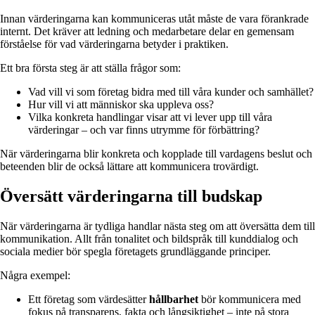
Innan värderingarna kan kommuniceras utåt måste de vara förankrade
internt. Det kräver att ledning och medarbetare delar en gemensam
förståelse för vad värderingarna betyder i praktiken.
Ett bra första steg är att ställa frågor som:
Vad vill vi som företag bidra med till våra kunder och samhället?
Hur vill vi att människor ska uppleva oss?
Vilka konkreta handlingar visar att vi lever upp till våra
värderingar – och var finns utrymme för förbättring?
När värderingarna blir konkreta och kopplade till vardagens beslut och
beteenden blir de också lättare att kommunicera trovärdigt.
Översätt värderingarna till budskap
När värderingarna är tydliga handlar nästa steg om att översätta dem till
kommunikation. Allt från tonalitet och bildspråk till kunddialog och
sociala medier bör spegla företagets grundläggande principer.
Några exempel:
Ett företag som värdesätter
hållbarhet
bör kommunicera med
fokus på transparens, fakta och långsiktighet – inte på stora