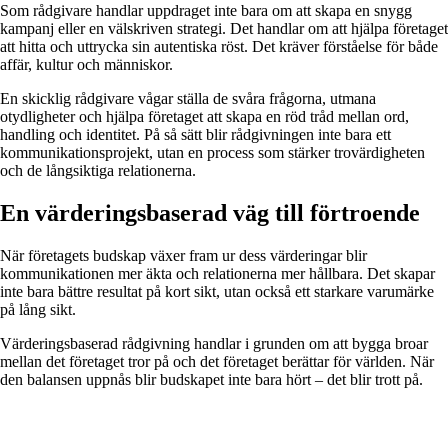
Som rådgivare handlar uppdraget inte bara om att skapa en snygg
kampanj eller en välskriven strategi. Det handlar om att hjälpa företaget
att hitta och uttrycka sin autentiska röst. Det kräver förståelse för både
affär, kultur och människor.
En skicklig rådgivare vågar ställa de svåra frågorna, utmana
otydligheter och hjälpa företaget att skapa en röd tråd mellan ord,
handling och identitet. På så sätt blir rådgivningen inte bara ett
kommunikationsprojekt, utan en process som stärker trovärdigheten
och de långsiktiga relationerna.
En värderingsbaserad väg till förtroende
När företagets budskap växer fram ur dess värderingar blir
kommunikationen mer äkta och relationerna mer hållbara. Det skapar
inte bara bättre resultat på kort sikt, utan också ett starkare varumärke
på lång sikt.
Värderingsbaserad rådgivning handlar i grunden om att bygga broar
mellan det företaget tror på och det företaget berättar för världen. När
den balansen uppnås blir budskapet inte bara hört – det blir trott på.