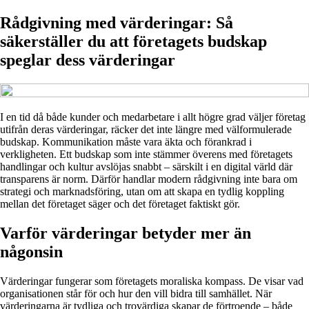
Rådgivning med värderingar: Så
säkerställer du att företagets budskap
speglar dess värderingar
I en tid då både kunder och medarbetare i allt högre grad väljer företag
utifrån deras värderingar, räcker det inte längre med välformulerade
budskap. Kommunikation måste vara äkta och förankrad i
verkligheten. Ett budskap som inte stämmer överens med företagets
handlingar och kultur avslöjas snabbt – särskilt i en digital värld där
transparens är norm. Därför handlar modern rådgivning inte bara om
strategi och marknadsföring, utan om att skapa en tydlig koppling
mellan det företaget säger och det företaget faktiskt gör.
Varför värderingar betyder mer än
någonsin
Värderingar fungerar som företagets moraliska kompass. De visar vad
organisationen står för och hur den vill bidra till samhället. När
värderingarna är tydliga och trovärdiga skapar de förtroende – både